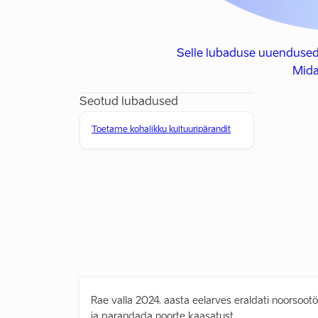
Selle lubaduse uuendused
Mida
Seotud lubadused
Toetame kohalikku kultuuripärandit
Rae valla 2024. aasta eelarves eraldati noorsoot
ja parandada noorte kaasatust.