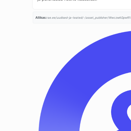
Allikas:
rae.ee/uudised-ja-teated/-/asset_publisher/WwczwAGpwR15