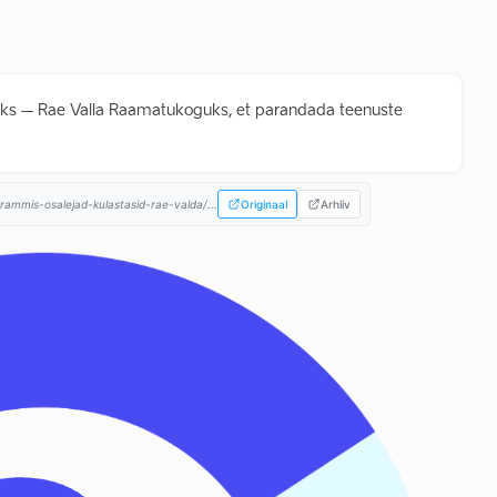
eks – Rae Valla Raamatukoguks, et parandada teenuste
rammis-osalejad-kulastasid-rae-valda/...
Originaal
Arhiiv