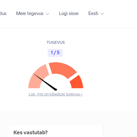
adus
Meie tegevus
Logi sisse
Eesti
TUGEVUS
1 / 5
Loe, mis on lubaduse tugevus >
Kes vastutab?