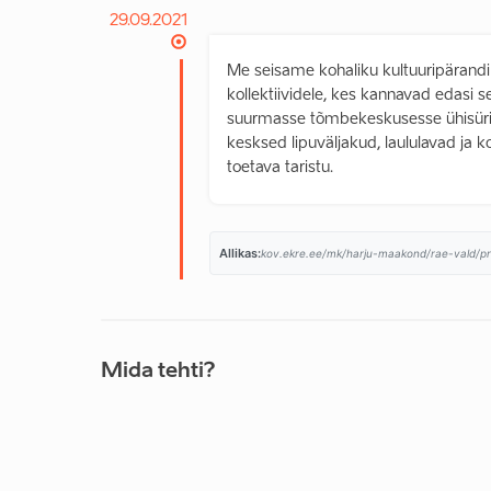
29.09.2021
Me seisame kohaliku kultuuripärandi
kollektiividele, kes kannavad edasi s
suurmasse tõmbekeskusesse ühisürit
kesksed lipuväljakud, laululavad ja 
toetava taristu.
Allikas:
kov.ekre.ee/mk/harju-maakond/rae-vald/p
Mida tehti?