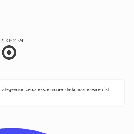
30.05.2024
uvitegevuse toetusteks, et suurendada noorte osalemist