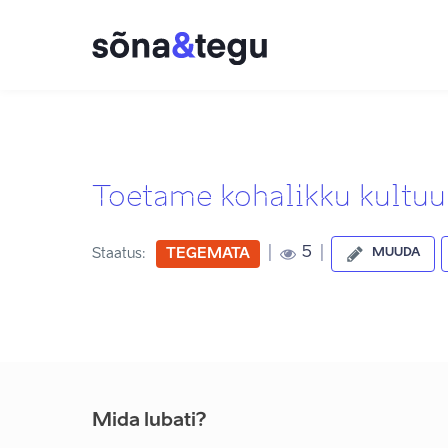
Toetame kohalikku kultuu
|
|
5
Staatus:
TEGEMATA
MUUDA
Mida lubati?