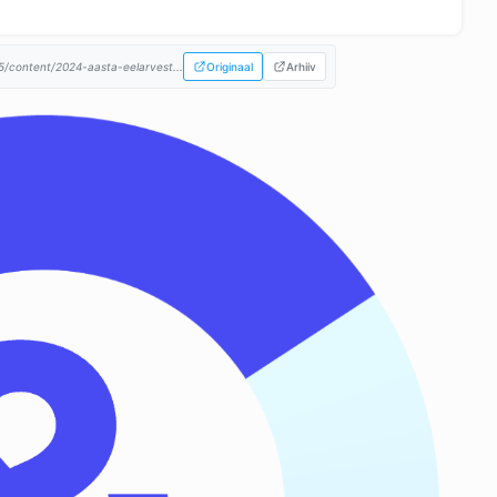
/content/2024-aasta-eelarvest...
Originaal
Arhiiv