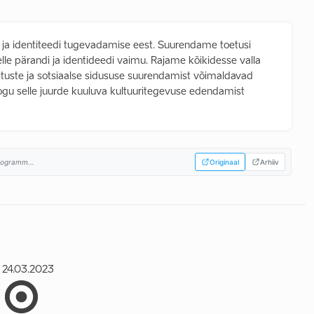
 ja identiteedi tugevadamise eest. Suurendame toetusi
elle pärandi ja identideedi vaimu. Rajame kõikidesse valla
uste ja sotsiaalse sidususe suurendamist võimaldavad
kogu selle juurde kuuluva kultuuritegevuse edendamist
rogramm...
Originaal
Arhiiv
24.03.2023