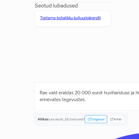
Seotud lubadused
Toetame kohalikku kultuuripärandit
Rae vald eraldas 20 000 eurot huvihariduse ja h
erinevates tegevustes.
Allikas:
rae.ee/et_EE/toetused1
Originaal
Arhiiv