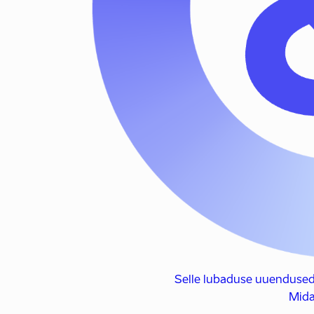
Selle lubaduse uuendused
Mida