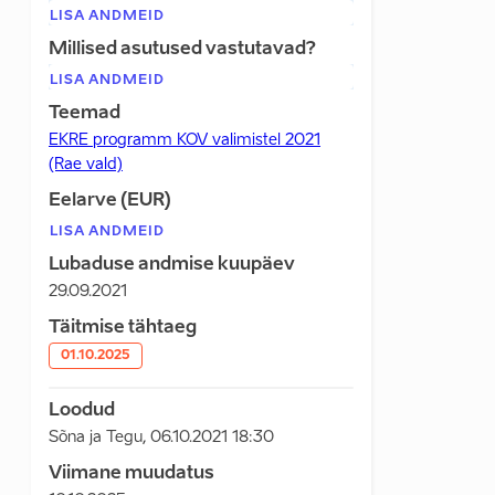
LISA ANDMEID
Millised asutused vastutavad?
LISA ANDMEID
Teemad
EKRE programm KOV valimistel 2021
(Rae vald)
Eelarve (EUR)
LISA ANDMEID
Lubaduse andmise kuupäev
29.09.2021
Täitmise tähtaeg
01.10.2025
Loodud
Sõna ja Tegu
,
06.10.2021 18:30
Viimane muudatus