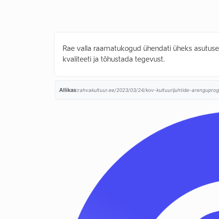
Rae valla raamatukogud ühendati üheks asutus
kvaliteeti ja tõhustada tegevust.
Allikas:
rahvakultuur.ee/2023/03/24/kov-kultuurijuhtide-arenguprog