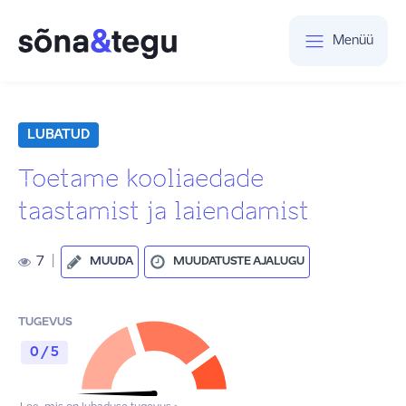
Menüü
LUBATUD
Toetame kooliaedade
taastamist ja laiendamist
7
|
MUUDA
MUUDATUSTE AJALUGU
TUGEVUS
0 / 5