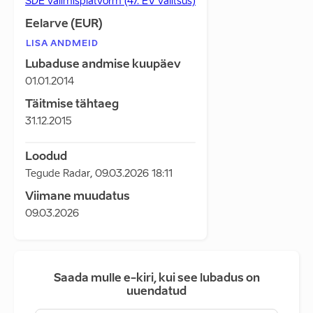
SDE valimisplatvorm (47. EV valitsus)
Eelarve (EUR)
LISA ANDMEID
Lubaduse andmise kuupäev
01.01.2014
Täitmise tähtaeg
31.12.2015
Loodud
Tegude Radar
,
09.03.2026 18:11
Viimane muudatus
09.03.2026
Saada mulle e-kiri, kui see lubadus on
uuendatud