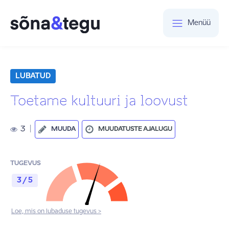
Menüü
LUBATUD
Toetame kultuuri ja loovust
3
|
MUUDA
MUUDATUSTE AJALUGU
TUGEVUS
3 / 5
Loe, mis on lubaduse tugevus >