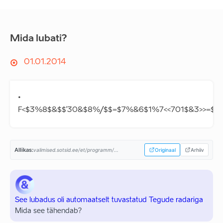
Mida lubati?
01.01.2014
•
F<$3%8$&$$'30&$8%/$$=$7%&6$1%7<<701$&3>>=$%'
Allikas:
valimised.sotsid.ee/et/programm/...
Originaal
Arhiiv
See lubadus oli automaatselt tuvastatud Tegude radariga
Mida see tähendab?