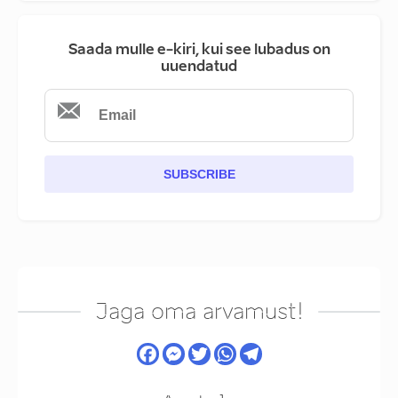
Saada mulle e-kiri, kui see lubadus on
uuendatud
SUBSCRIBE
Jaga oma arvamust!