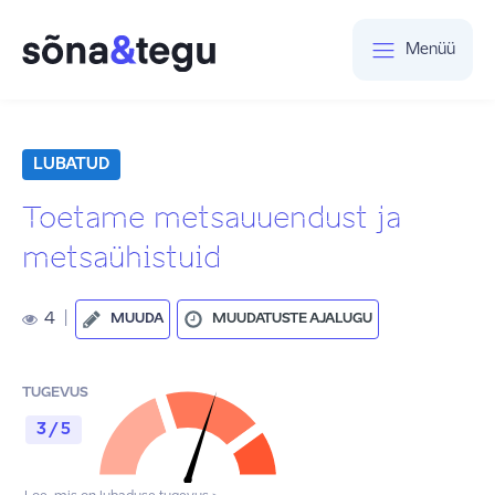
Menüü
LUBATUD
Toetame metsauuendust ja
metsaühistuid
4
|
MUUDA
MUUDATUSTE AJALUGU
TUGEVUS
3 / 5