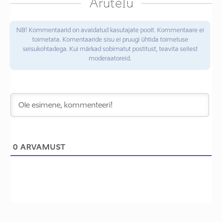
Arutelu
NB! Kommentaarid on avaldatud kasutajate poolt. Kommentaare ei
toimetata. Komentaaride sisu ei pruugi ühtida toimetuse
seisukohtadega. Kui märkad sobimatut postitust, teavita sellest
moderaatoreid.
0
ARVAMUST