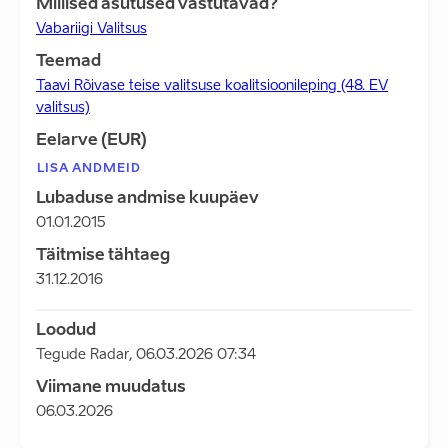
Millised asutused vastutavad?
Vabariigi Valitsus
Teemad
Taavi Rõivase teise valitsuse koalitsioonileping (48. EV
valitsus)
Eelarve (EUR)
LISA ANDMEID
Lubaduse andmise kuupäev
01.01.2015
Täitmise tähtaeg
31.12.2016
Loodud
Tegude Radar
,
06.03.2026 07:34
Viimane muudatus
06.03.2026