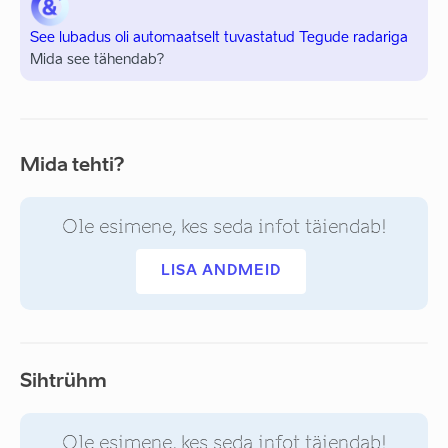
See lubadus oli automaatselt tuvastatud Tegude radariga
Mida see tähendab?
Mida tehti?
Ole esimene, kes seda infot täiendab!
LISA ANDMEID
Sihtrühm
Ole esimene, kes seda infot täiendab!