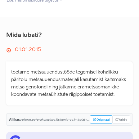
Loe, mis on lubaduse tugevus >
Mida lubati?
01.01.2015
toetame metsauuendustööde tegemisel kohalikku
päritolu metsauuendusmaterjali kasutamist kaitsmaks
metsa genofondi ning jätkame erametsaomanikke
koondavate metsaühistute riigipoolset toetamist.
Allikas:
reform.ee/erakond/koalitsioonid-valimisplatvormid/valitsusprogramm-2015-2019/...
Originaal
Arhiiv