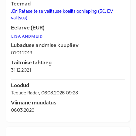
Teemad
Jüri Ratase teise valitsuse koalitsioonileping (50. EV
valitsus)
Eelarve (EUR)
LISA ANDMEID
Lubaduse andmise kuupäev
01.01.2019
Täitmise tähtaeg
31.12.2021
Loodud
Tegude Radar
,
06.03.2026 09:23
Viimane muudatus
06.03.2026