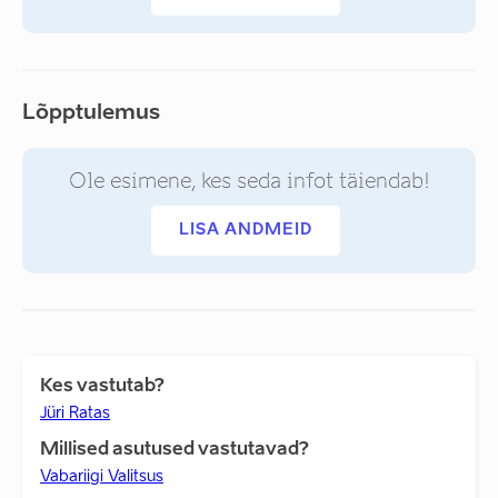
Lõpptulemus
Ole esimene, kes seda infot täiendab!
LISA ANDMEID
Kes vastutab?
Jüri Ratas
Millised asutused vastutavad?
Vabariigi Valitsus