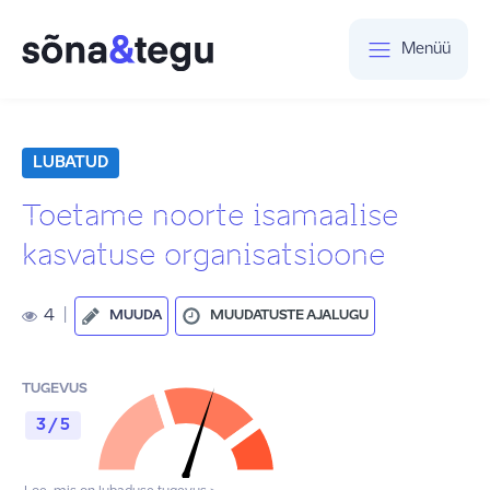
Menüü
LUBATUD
Toetame noorte isamaalise
kasvatuse organisatsioone
4
|
MUUDA
MUUDATUSTE AJALUGU
TUGEVUS
3 / 5