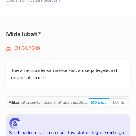
Loe, mis on lubaduse tugevus >
Mida lubati?
01.01.2019
Toetame noorte isamaalise kasvatusega tegelevaid
organisatsioone.
Allikas:
valitsus.ee/juri-ratase-ii-valitsuse-aluspohimotted-aastaiks-2019-2023...
Originaal
Arhiiv
See lubadus oli automaatselt tuvastatud Tegude radariga