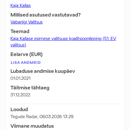
Kaja Kallas
Millised asutused vastutavad?
Vabariigi Valitsus
Teemad
Kaja Kallase esimese valitsuse koalitsioonileping (51. EV
valitsus)
Eelarve (EUR)
LISA ANDMEID
Lubaduse andmise kuupäev
01.01.2021
Täitmise tähtaeg
31.12.2022
Loodud
Tegude Radar
,
06.03.2026 13:29
Viimane muudatus