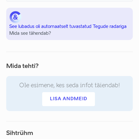
See lubadus oli automaatselt tuvastatud Tegude radariga
Mida see tähendab?
Mida tehti?
Ole esimene, kes seda infot täiendab!
LISA ANDMEID
Sihtrühm