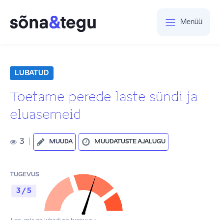
Menüü
LUBATUD
Toetame perede laste sündi ja
eluasemeid
3
|
MUUDA
MUUDATUSTE AJALUGU
TUGEVUS
3 / 5