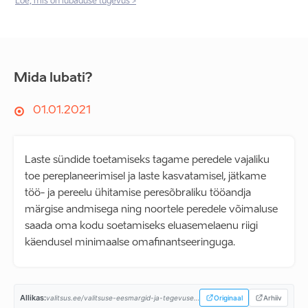
Loe, mis on lubaduse tugevus >
Mida lubati?
01.01.2021
Laste sündide toetamiseks tagame peredele vajaliku
toe pereplaneerimisel ja laste kasvatamisel, jätkame
töö- ja pereelu ühitamise peresõbraliku tööandja
märgise andmisega ning noortele peredele võimaluse
saada oma kodu soetamiseks eluasemelaenu riigi
käendusel minimaalse omafinantseeringuga.
Allikas:
valitsus.ee/valitsuse-eesmargid-ja-tegevused/valitsemise-alused/koostooleping...
Originaal
Arhiiv