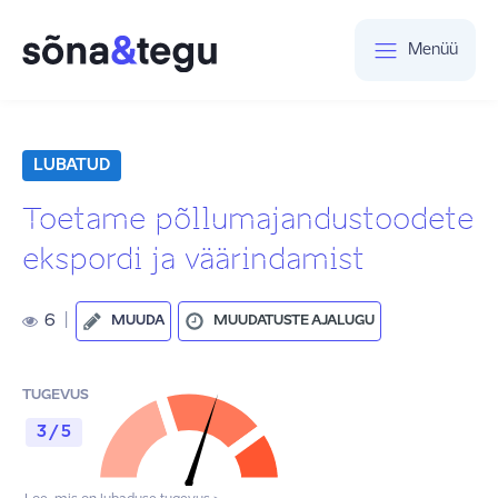
Menüü
LUBATUD
Toetame põllumajandustoodete
ekspordi ja väärindamist
6
|
MUUDA
MUUDATUSTE AJALUGU
TUGEVUS
3 / 5