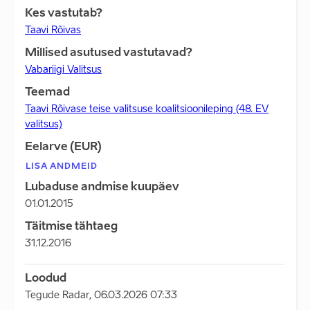
Kes vastutab?
Taavi Rõivas
Millised asutused vastutavad?
Vabariigi Valitsus
Teemad
Taavi Rõivase teise valitsuse koalitsioonileping (48. EV
valitsus)
Eelarve (EUR)
LISA ANDMEID
Lubaduse andmise kuupäev
01.01.2015
Täitmise tähtaeg
31.12.2016
Loodud
Tegude Radar
,
06.03.2026 07:33