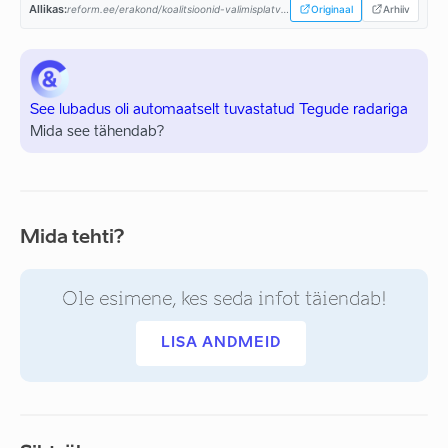
Allikas:
reform.ee/erakond/koalitsioonid-valimisplatvormid/valitsusprogramm-2015-2019/...
Originaal
Arhiiv
See lubadus oli automaatselt tuvastatud Tegude radariga
Mida see tähendab?
Mida tehti?
Ole esimene, kes seda infot täiendab!
LISA ANDMEID