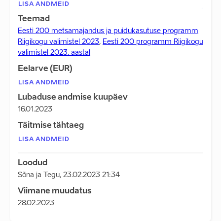
LISA ANDMEID
Teemad
Eesti 200 metsamajandus ja puidukasutuse programm
Riigikogu valimistel 2023
,
Eesti 200 programm Riigikogu
valimistel 2023. aastal
Eelarve (EUR)
LISA ANDMEID
Lubaduse andmise kuupäev
16.01.2023
Täitmise tähtaeg
LISA ANDMEID
Loodud
Sõna ja Tegu
,
23.02.2023 21:34
Viimane muudatus
28.02.2023