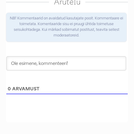
Arutelu
NB! Kommentaarid on avaldatud kasutajate poolt. Kommentaare ei
toimetata. Komentaaride sisu ei pruugi ühtida toimetuse
seisukohtadega. Kui märkad sobimatut postitust, teavita sellest
moderaatoreid.
0
ARVAMUST