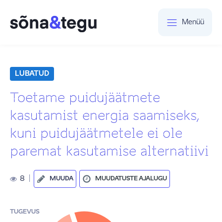
Menüü
LUBATUD
Toetame puidujäätmete
kasutamist energia saamiseks,
kuni puidujäätmetele ei ole
paremat kasutamise alternatiivi
8
|
MUUDA
MUUDATUSTE AJALUGU
TUGEVUS