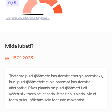
0 / 5
Loe, mis on lubaduse tugevus >
Mida lubati?
16.01.2023
Toetame puidujäätmete kasutamist energia saamiseks,
kuni puidujäätmetele ei ole paremat kasutamise
alternatiivi. Pikas plaanis on puidujäätmed liialt
väärtuslik tooraine, et seda lihtsalt ahju ajada. Me ei
toeta puidu põletamisele toetuste maksmist.