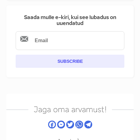
Saada mulle e-kiri, kui see lubadus on
uuendatud
SUBSCRIBE
Jaga oma arvamust!