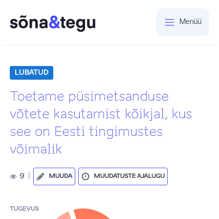
Menüü
LUBATUD
Toetame püsimetsanduse
võtete kasutamist kõikjal, kus
see on Eesti tingimustes
võimalik
9
|
MUUDA
MUUDATUSTE AJALUGU
TUGEVUS