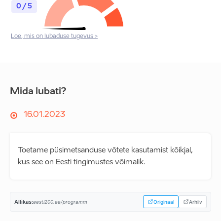
0 / 5
Loe, mis on lubaduse tugevus >
Mida lubati?
16.01.2023
Toetame püsimetsanduse võtete kasutamist kõikjal,
kus see on Eesti tingimustes võimalik.
Allikas:
eesti200.ee/programm
Originaal
Arhiiv