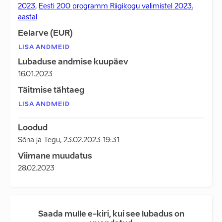
2023
,
Eesti 200 programm Riigikogu valimistel 2023.
aastal
Eelarve (EUR)
LISA ANDMEID
Lubaduse andmise kuupäev
16.01.2023
Täitmise tähtaeg
LISA ANDMEID
Loodud
Sõna ja Tegu
,
23.02.2023 19:31
Viimane muudatus
28.02.2023
Saada mulle e-kiri, kui see lubadus on