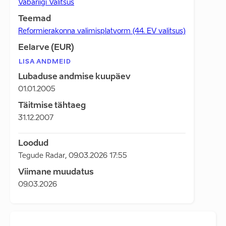
Vabariigi Valitsus
Teemad
Reformierakonna valimisplatvorm (44. EV valitsus)
Eelarve (EUR)
LISA ANDMEID
Lubaduse andmise kuupäev
01.01.2005
Täitmise tähtaeg
31.12.2007
Loodud
Tegude Radar
,
09.03.2026 17:55
Viimane muudatus
09.03.2026