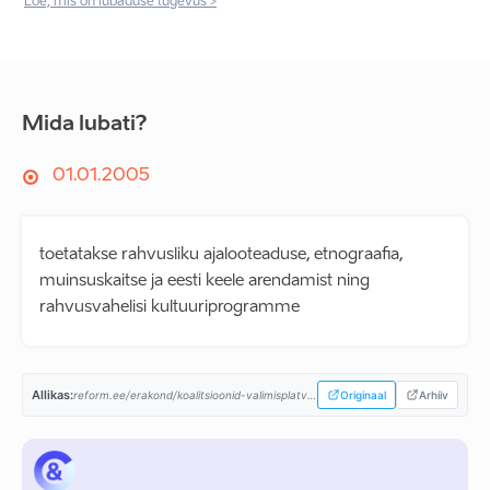
Loe, mis on lubaduse tugevus >
Mida lubati?
01.01.2005
toetatakse rahvusliku ajalooteaduse, etnograafia,
muinsuskaitse ja eesti keele arendamist ning
rahvusvahelisi kultuuriprogramme
Allikas:
reform.ee/erakond/koalitsioonid-valimisplatvormid/valimisplatvorm-2003/...
Originaal
Arhiiv