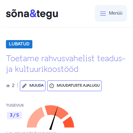
Menüü
LUBATUD
Toetame rahvusvahelist teadus-
ja kultuurikoostööd
2
|
MUUDA
MUUDATUSTE AJALUGU
TUGEVUS
3 / 5