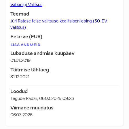
Vabariigi Valitsus
Teemad
Jüri Ratase teise valitsuse koalitsioonileping (50. EV
valitsus)
Eelarve (EUR)
LISA ANDMEID
Lubaduse andmise kuupäev
01.01.2019
Täitmise tähtaeg
31.12.2021
Loodud
Tegude Radar
,
06.03.2026 09:23
Viimane muudatus
06.03.2026