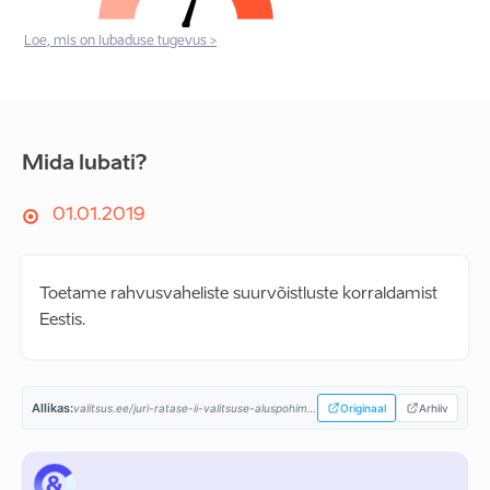
Loe, mis on lubaduse tugevus >
Mida lubati?
01.01.2019
Toetame rahvusvaheliste suurvõistluste korraldamist
Eestis.
Allikas:
valitsus.ee/juri-ratase-ii-valitsuse-aluspohimotted-aastaiks-2019-2023...
Originaal
Arhiiv