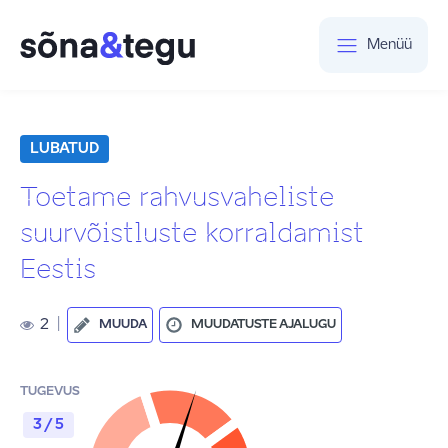
Menüü
LUBATUD
Toetame rahvusvaheliste
suurvõistluste korraldamist
Eestis
2
|
MUUDA
MUUDATUSTE AJALUGU
TUGEVUS
3 / 5