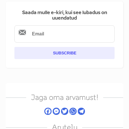
Saada mulle e-kiri, kui see lubadus on
uuendatud
SUBSCRIBE
Jaga oma arvamust!
Arutelu