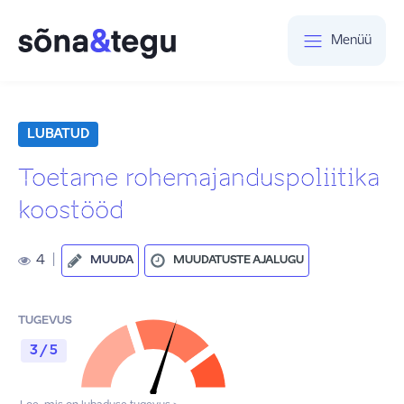
Menüü
LUBATUD
Toetame rohemajanduspoliitika
koostööd
4
|
MUUDA
MUUDATUSTE AJALUGU
TUGEVUS
3 / 5