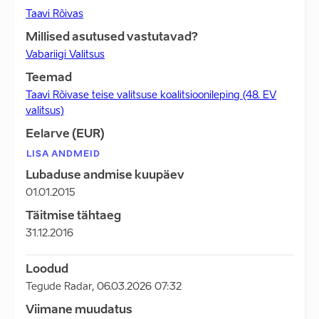
Taavi Rõivas
Millised asutused vastutavad?
Vabariigi Valitsus
Teemad
Taavi Rõivase teise valitsuse koalitsioonileping (48. EV
valitsus)
Eelarve (EUR)
LISA ANDMEID
Lubaduse andmise kuupäev
01.01.2015
Täitmise tähtaeg
31.12.2016
Loodud
Tegude Radar
,
06.03.2026 07:32
Viimane muudatus