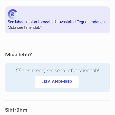
See lubadus oli automaatselt tuvastatud Tegude radariga
Mida see tähendab?
Mida tehti?
Ole esimene, kes seda infot täiendab!
LISA ANDMEID
Sihtrühm