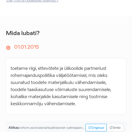
Loe, mis on lubaduse tugevus >
Mida lubati?
01.01.2015
toetame riigi, ettevõtete ja ülikoolide partnerlust
rohemajanduspoliitika väljatöötamisel, mis oleks
suunatud toodete materjalikulu vähendamisele,
toodete taaskasutuse võimaluste suurendamisele,
kohalike materjalide kasutamisele ning tootmise
keskkonnamõju vähendamisele.
Allikas:
reform.ee/erakond/koalitsioonid-valimisplatvormid/valitsusprogramm-2015-2019/...
Originaal
Arhiiv