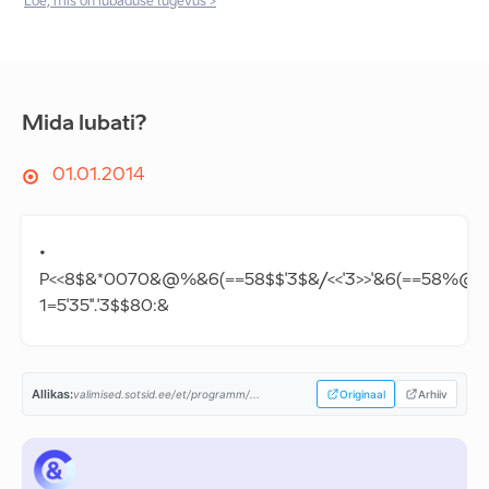
Loe, mis on lubaduse tugevus >
Mida lubati?
01.01.2014
•
P<<8$&*0070&@%&6(==58$$'3$&/<<'3>>'&6(==58%@
1=5'35''.'3$$80:&
Allikas:
valimised.sotsid.ee/et/programm/...
Originaal
Arhiiv