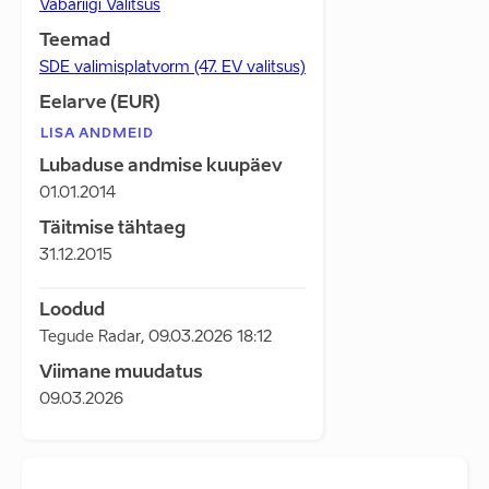
Vabariigi Valitsus
Teemad
SDE valimisplatvorm (47. EV valitsus)
Eelarve (EUR)
LISA ANDMEID
Lubaduse andmise kuupäev
01.01.2014
Täitmise tähtaeg
31.12.2015
Loodud
Tegude Radar
,
09.03.2026 18:12
Viimane muudatus
09.03.2026