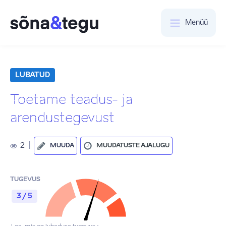
Menüü
LUBATUD
Toetame teadus- ja
arendustegevust
2
|
MUUDA
MUUDATUSTE AJALUGU
TUGEVUS
3 / 5