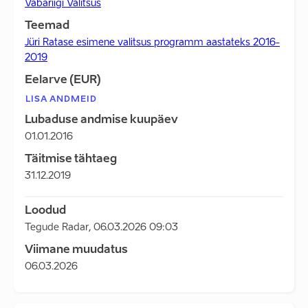
Vabariigi Valitsus
Teemad
Jüri Ratase esimene valitsus programm aastateks 2016-
2019
Eelarve (EUR)
LISA ANDMEID
Lubaduse andmise kuupäev
01.01.2016
Täitmise tähtaeg
31.12.2019
Loodud
Tegude Radar
,
06.03.2026 09:03
Viimane muudatus
06.03.2026