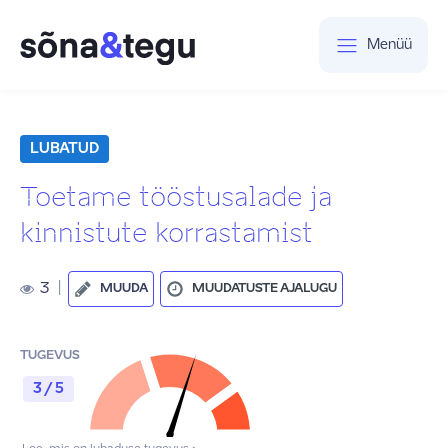
Menüü
LUBATUD
Toetame tööstusalade ja
kinnistute korrastamist
3
|
MUUDA
MUUDATUSTE AJALUGU
TUGEVUS
3 / 5