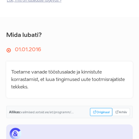
Loe, mis on lubaduse tugevus >
Mida lubati?
01.01.2016
Toetame vanade tööstusalade ja kinnistute
korrastamist, et luua tingimused uute tootmisrajatiste
tekkeks.
Allikas:
valimised.sotsid.ee/et/programm/...
Originaal
Arhiiv