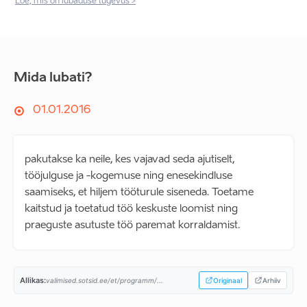
Loe, mis on lubaduse tugevus >
Mida lubati?
01.01.2016
pakutakse ka neile, kes vajavad seda ajutiselt,
tööjulguse ja -kogemuse ning enesekindluse
saamiseks, et hiljem tööturule siseneda. Toetame
kaitstud ja toetatud töö keskuste loomist ning
praeguste asutuste töö paremat korraldamist.
Allikas:
valimised.sotsid.ee/et/programm/...
Originaal
Arhiiv