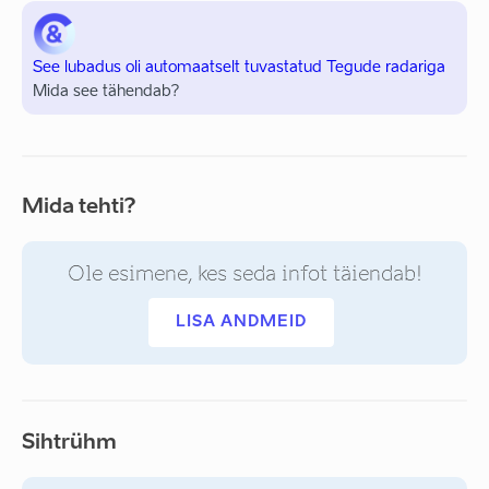
See lubadus oli automaatselt tuvastatud Tegude radariga
Mida see tähendab?
Mida tehti?
Ole esimene, kes seda infot täiendab!
LISA ANDMEID
Sihtrühm