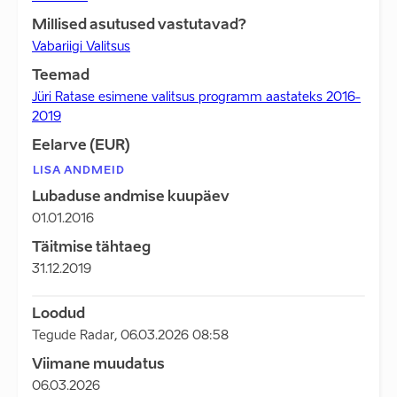
Millised asutused vastutavad?
Vabariigi Valitsus
Teemad
Jüri Ratase esimene valitsus programm aastateks 2016-
2019
Eelarve (EUR)
LISA ANDMEID
Lubaduse andmise kuupäev
01.01.2016
Täitmise tähtaeg
31.12.2019
Loodud
Tegude Radar
,
06.03.2026 08:58
Viimane muudatus
06.03.2026