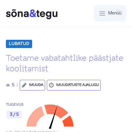
Menüü
LUBATUD
Toetame vabatahtlike päästjate
koolitamist
5
|
MUUDA
MUUDATUSTE AJALUGU
TUGEVUS
3 / 5