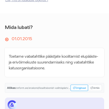
Loe, mis on lubaduse tugevus >
Mida lubati?
01.01.2015
Toetame vabatahtlike päästjate koolitamist elupääste-
ja erivõimekuste suurendamiseks ning vabatahtlike
katusorganisatsioone.
Allikas:
reform.ee/erakond/koalitsioonid-valimisplatvormid/valitsusprogramm-2015-2019/...
Originaal
Arhiiv