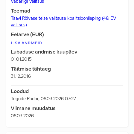
Vabariigi Valitsus
Teemad
Taavi Rõivase teise valitsuse koalitsioonileping (48. EV
valitsus)
Eelarve (EUR)
LISA ANDMEID
Lubaduse andmise kuupäev
01.01.2015
Täitmise tähtaeg
31.12.2016
Loodud
Tegude Radar
,
06.03.2026 07:27
Viimane muudatus
06.03.2026