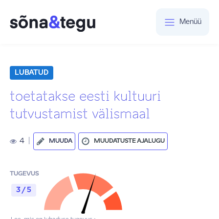
Menüü
LUBATUD
toetatakse eesti kultuuri
tutvustamist välismaal
4
|
MUUDA
MUUDATUSTE AJALUGU
TUGEVUS
3 / 5