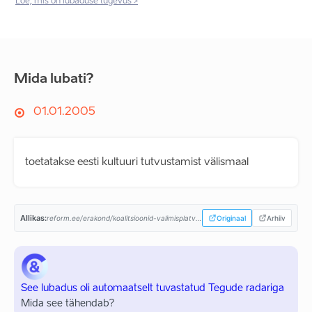
Loe, mis on lubaduse tugevus >
Mida lubati?
01.01.2005
toetatakse eesti kultuuri tutvustamist välismaal
Allikas:
reform.ee/erakond/koalitsioonid-valimisplatvormid/valimisplatvorm-2003/...
Originaal
Arhiiv
See lubadus oli automaatselt tuvastatud Tegude radariga
Mida see tähendab?