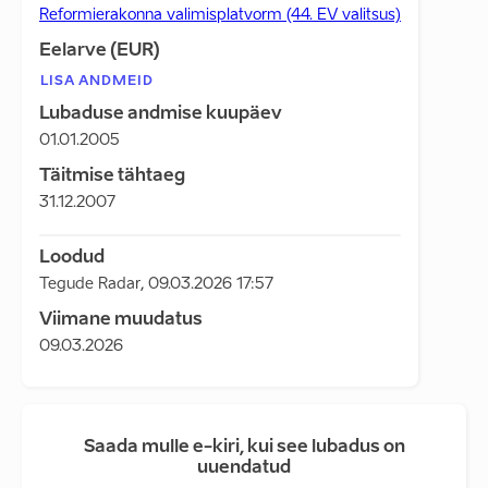
Reformierakonna valimisplatvorm (44. EV valitsus)
Eelarve (EUR)
LISA ANDMEID
Lubaduse andmise kuupäev
01.01.2005
Täitmise tähtaeg
31.12.2007
Loodud
Tegude Radar
,
09.03.2026 17:57
Viimane muudatus
09.03.2026
Saada mulle e-kiri, kui see lubadus on
uuendatud