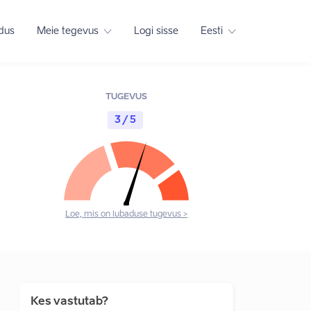
adus
Meie tegevus
Logi sisse
Eesti
TUGEVUS
3 / 5
Loe, mis on lubaduse tugevus >
Kes vastutab?