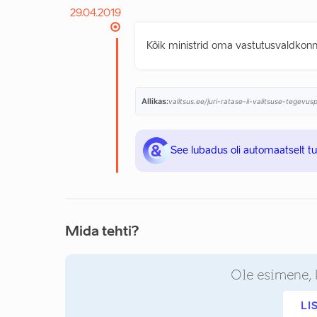
29.04.2019
Kõik ministrid oma vastutusvaldkon
Allikas:
valitsus.ee/juri-ratase-ii-valitsuse-tegevu
See lubadus oli automaatselt t
Mida tehti?
Ole esimene, 
LI