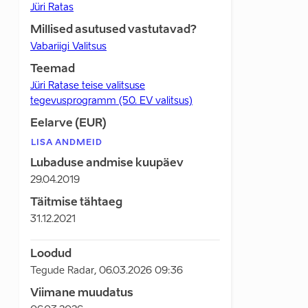
Jüri Ratas
Millised asutused vastutavad?
Vabariigi Valitsus
Teemad
Jüri Ratase teise valitsuse
tegevusprogramm (50. EV valitsus)
Eelarve (EUR)
LISA ANDMEID
Lubaduse andmise kuupäev
29.04.2019
Täitmise tähtaeg
31.12.2021
Loodud
Tegude Radar
,
06.03.2026 09:36
Viimane muudatus