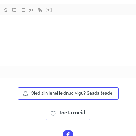
[+]
Oled siin lehel leidnud vigu? Saada teade!
Toeta meid