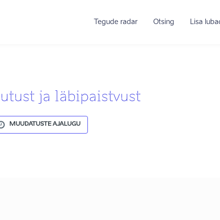
Tegude radar
Otsing
Lisa lub
tust ja läbipaistvust
MUUDATUSTE AJALUGU