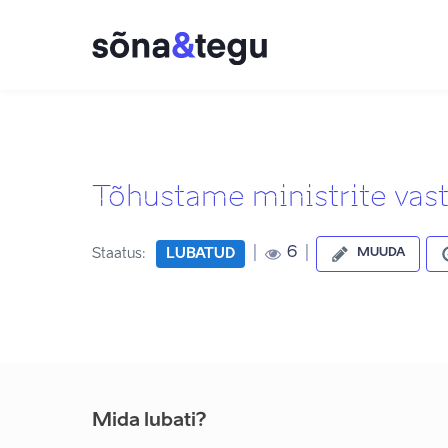
Tõhustame ministrite vastu
|
|
6
Staatus:
LUBATUD
MUUDA
Mida lubati?