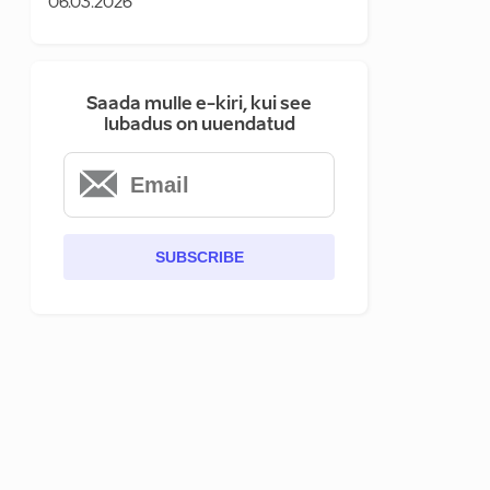
06.03.2026
Saada mulle e-kiri, kui see
lubadus on uuendatud
SUBSCRIBE