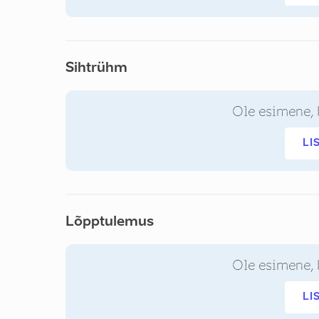
Sihtrühm
Ole esimene, 
LI
Lõpptulemus
Ole esimene, 
LI