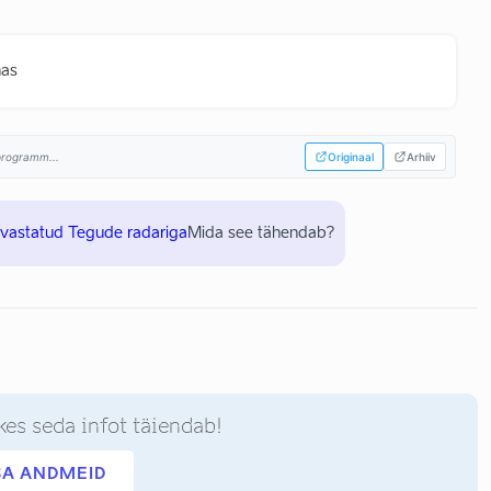
nas
sprogramm...
Originaal
Arhiiv
uvastatud Tegude radariga
Mida see tähendab?
kes seda infot täiendab!
SA ANDMEID