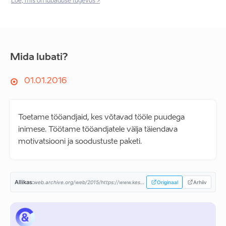
Loe, mis on lubaduse tugevus >
Mida lubati?
01.01.2016
Toetame tööandjaid, kes võtavad tööle puudega
inimese. Töötame tööandjatele välja täiendava
motivatsiooni ja soodustuste paketi.
Allikas:
web.archive.org/web/2015/https://www.keskerakond.ee/...
Originaal
Arhiiv