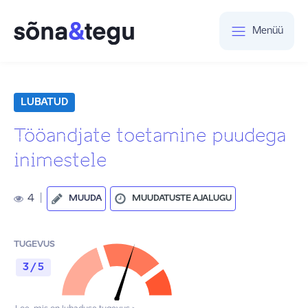
Menüü
LUBATUD
Tööandjate toetamine puudega
inimestele
4
|
MUUDA
MUUDATUSTE AJALUGU
TUGEVUS
3 / 5