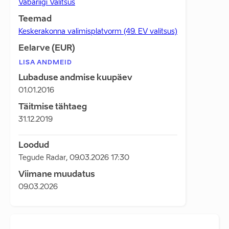
Vabariigi Valitsus
Teemad
Keskerakonna valimisplatvorm (49. EV valitsus)
Eelarve (EUR)
LISA ANDMEID
Lubaduse andmise kuupäev
01.01.2016
Täitmise tähtaeg
31.12.2019
Loodud
Tegude Radar
,
09.03.2026 17:30
Viimane muudatus
09.03.2026