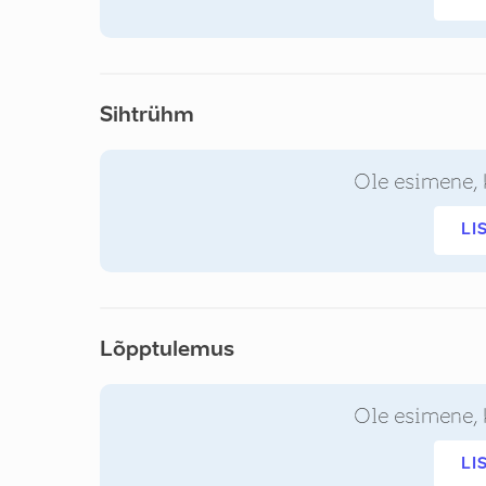
Sihtrühm
Ole esimene, 
LI
Lõpptulemus
Ole esimene, 
LI