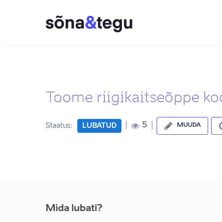
Toome riigikaitseõppe ko
|
|
5
Staatus:
LUBATUD
MUUDA
Mida lubati?