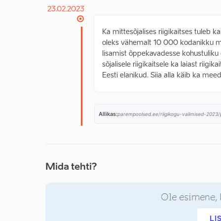
23.02.2023
Ka mittesõjalises riigikaitses tuleb
oleks vähemalt 10 000 kodanikku mitt
lisamist õppekavadesse kohustuliku õ
sõjalisele riigikaitsele ka laiast rii
Eesti elanikud. Siia alla käib ka mee
Allikas:
parempoolsed.ee/riigikogu-valimised-2023/pr
Mida tehti?
Ole esimene, 
LI