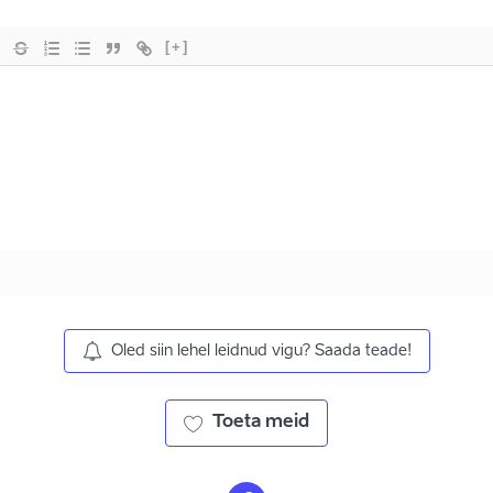
[+]
Oled siin lehel leidnud vigu? Saada teade!
Toeta meid