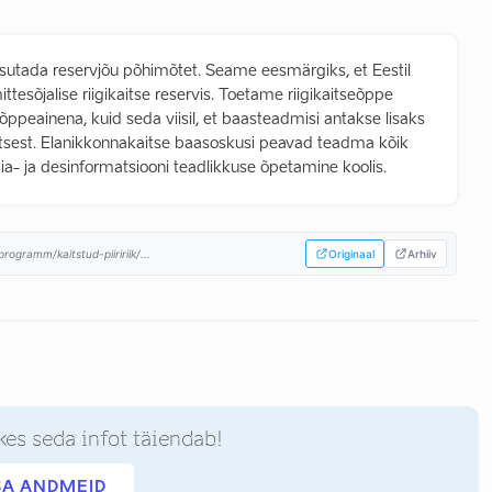
 kasutada reservjõu põhimõtet. Seame eesmärgiks, et Eestil
esõjalise riigikaitse reservis. Toetame riigikaitseõppe
ppeainena, kuid seda viisil, et baasteadmisi antakse lisaks
gikaitsest. Elanikkonnakaitse baasoskusi peavad teadma kõik
dia- ja desinformatsiooni teadlikkuse õpetamine koolis.
ogramm/kaitstud-piiririik/...
Originaal
Arhiiv
kes seda infot täiendab!
SA ANDMEID