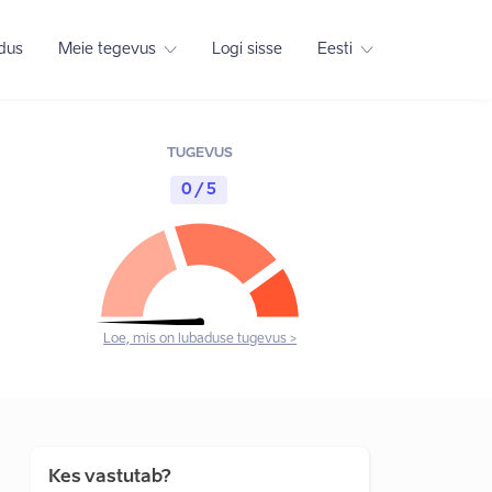
adus
Meie tegevus
Logi sisse
Eesti
TUGEVUS
0 / 5
Loe, mis on lubaduse tugevus >
Kes vastutab?