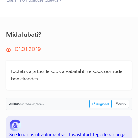
Loe, mis on lubaduse tugevus >
Mida lubati?
01.01.2019
töötab välja Ees[le sobiva vabatahtlike koostöömudeli
hoolekandes
Allikas:
isamaa.ee/rk19/
Originaal
Arhiiv
See lubadus oli automaatselt tuvastatud Tegude radariga