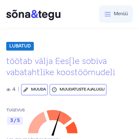
Menüü
LUBATUD
töötab välja Ees[le sobiva
vabatahtlike koostöömudeli
4
|
MUUDA
MUUDATUSTE AJALUGU
TUGEVUS
3 / 5