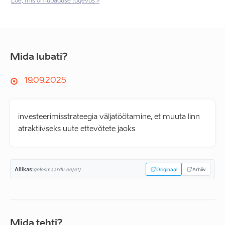
Loe, mis on lubaduse tugevus >
Mida lubati?
19.09.2025
investeerimisstrateegia väljatöötamine, et muuta linn
atraktiivseks uute ettevõtete jaoks
Allikas:
golosmaardu.ee/et/
Originaal
Arhiiv
Mida tehti?