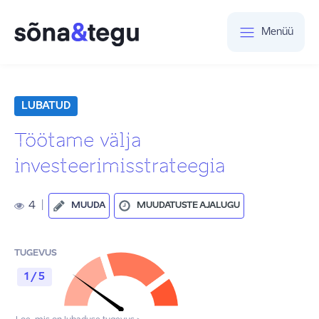
Menüü
LUBATUD
Töötame välja
investeerimisstrateegia
4
|
MUUDA
MUUDATUSTE AJALUGU
TUGEVUS
1 / 5