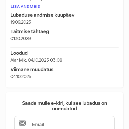
LISA ANDMEID
Lubaduse andmise kuupäev
19.09.2025
Täitmise tähtaeg
01.10.2029
Loodud
Alar Mik
,
04.10.2025 03:08
Viimane muudatus
04.10.2025
Saada mulle e-kiri, kui see lubadus on
uuendatud