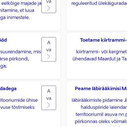
va
 eelkõige majade ja
reguleeritud ülekäigurad
itamine, et luua
ga inimestele.
ööd
Toetame kiirtrammi- 
A
va
u suurendamine, mis
kiirtrammi- või kergmet
rse piirkondi,
ühendavad Maardut ja Ta
iga;
ldadega
Peame läbirääkimisi M
A
va
itooriumide ühise
läbirääkimiste pidamine 
ivuse tõstmiseks
halduspiiride laienda
territooriumil asuva nn 
piirkonnas oleks võimali