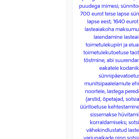
puudega inimesi; sünnitoe
700 eurot teise lapse sü
lapse eest; 1640 eurot 
lasteaiakoha maksumu
laiendamine lasteai
toimetulekupiiri ja el
toimetulekutoetuse taot
tõstmine; abi suurendam
eakatele kodanik
sünnipäevatoetus
munitsipaalelamute eh
noortele, lastega perede
(arstid, õpetajad, sots
üüritoetuse kehtestamine
sissemakse hüvitamis
korraldamiseks; sots
vähekindlustatud laste
varjupaikade ning sotsi