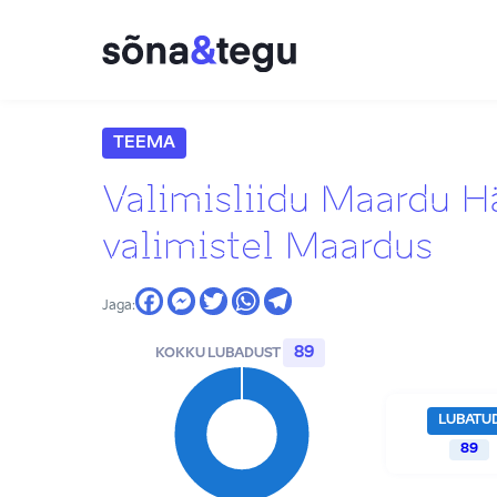
TEEMA
Valimisliidu Maardu 
valimistel Maardus
Jaga:
89
KOKKU LUBADUST
LUBATU
89