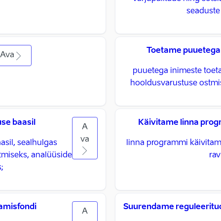
seaduste 
Toetame puuetega 
Ava
puuetega inimeste toeta
hooldusvarustuse ostmis
se baasil
Käivitame linna prog
A
va
asil, sealhulgas
linna programmi käivitam
tmiseks, analüüside
rav
;
amisfondi
Suurendame reguleeritu
A