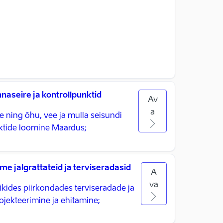
aseire ja kontrollpunktid
Av
a
 ning õhu, vee ja mulla seisundi
nktide loomine Maardus;
me jalgrattateid ja terviseradasid
A
va
õikides piirkondades terviseradade ja
ojekteerimine ja ehitamine;