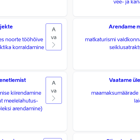
vee- ja kan
jekte
Arendame m
A
va
es noorte tööhõive
matkaturismi valdkonn
aktika korraldamine
seiklusatrakt
enetlemist
Vaatame ül
A
va
amise kiirendamine
maamaksumäärade ül
tut meelelahutus-
la
leksi arendamine)