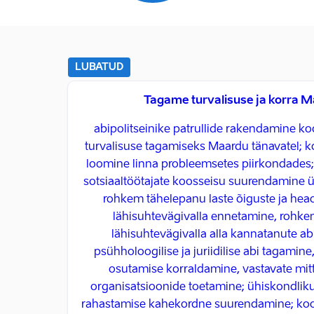
LUBATUD
Tagame turvalisuse ja korra 
abipolitseinike patrullide rakendamine ko
turvalisuse tagamiseks Maardu tänavatel; k
loomine linna probleemsetes piirkondades
sotsiaaltöötajate koosseisu suurendamine ü
rohkem tähelepanu laste õiguste ja hea
lähisuhtevägivalla ennetamine, rohk
lähisuhtevägivalla alla kannatanute ab
psühholoogilise ja juriidilise abi tagamin
osutamise korraldamine, vastavate mit
organisatsioonide toetamine; ühiskondlik
rahastamise kahekordne suurendamine; koo