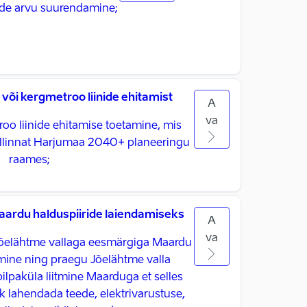
ade arvu suurendamine;
või kergmetroo liinide ehitamist
A
va
roo liinide ehitamise toetamine, mis
llinnat Harjumaa 2040+ planeeringu
raames;
aardu halduspiiride laiendamiseks
A
va
Jõelähtme vallaga eesmärgiga Maardu
mine ning praegu Jõelähtme valla
pilpaküla liitmine Maarduga et selles
k lahendada teede, elektrivarustuse,