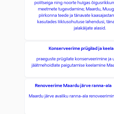
politseiga ning noorte hulgas õigusrikku
meetmete tugevdamine; Maardu, Muuga
piirkonna teede ja tänavate kaasajasta
kasutades liiklusohutuse lahendusi, tän
jalakäijate alasid.
Konserveerime prügilad ja keel
praeguste prügilate konserveerimine ja u
jäätmehoidlate paigutamise keelamine Maar
Renoveerime Maardu järve ranna-ala
Maardu järve avaliku ranna-ala renoveerimin