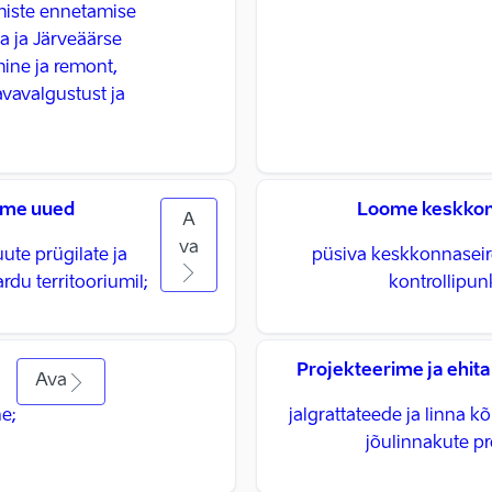
miste ennetamise
 ja Järveäärse
mine ja remont,
avavalgustust ja
ame uued
Loome keskkonn
A
va
ute prügilate ja
püsiva keskkonnaseire
du territooriumil;
kontrollipu
Projekteerime ja ehita
Ava
e;
jalgrattateede ja linna k
jõulinnakute pr