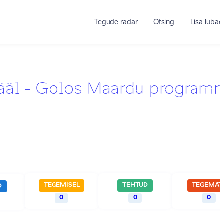
Tegude radar
Otsing
Lisa lub
Hääl - Golos Maardu progra
TEGEMISEL
TEHTUD
TEGEMA
D
0
0
0