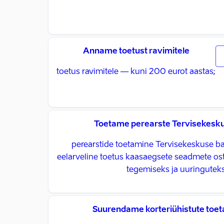
Anname toetust ravimitele
toetus ravimitele — kuni 200 eurot aastas;
Toetame perearste Tervisekesku
perearstide toetamine Tervisekeskuse ba
eelarveline toetus kaasaegsete seadmete os
tegemiseks ja uuringuteks
Suurendame korteriühistute toet