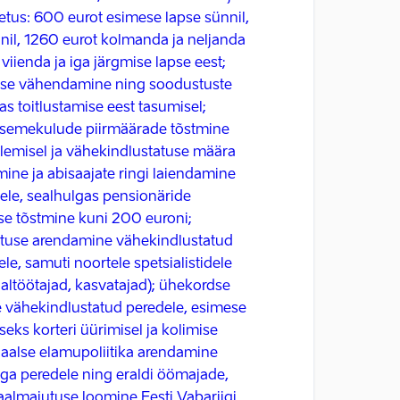
tus: 600 eurot esimese lapse sünnil,
nnil, 1260 eurot kolmanda ja neljanda
viienda ja iga järgmise lapse eest;
se vähendamine ning soodustuste
as toitlustamise eest tasumisel;
uasemekulude piirmäärade tõstmine
lemisel ja vähekindlustatuse määra
ine ja abisaajate ringi laiendamine
ele, sealhulgas pensionäride
e tõstmine kuni 200 euroni;
ituse arendamine vähekindlustatud
le, samuti noortele spetsialistidele
iaaltöötajad, kasvatajad); ühekordse
 vähekindlustatud peredele, esimese
eks korteri üürimisel ja kolimise
iaalse elamupoliitika arendamine
ga peredele ning eraldi öömajade,
aalmajutuse loomine Eesti Vabariigi