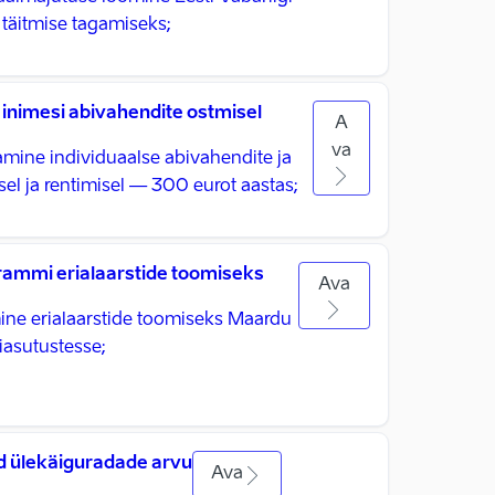
täitmise tagamiseks;
inimesi abivahendite ostmisel
A
va
mine individuaalse abivahendite ja
el ja rentimisel — 300 eurot aastas;
rammi erialaarstide toomiseks
Ava
ine erialaarstide toomiseks Maardu
iasutustesse;
d ülekäiguradade arvu
Ava