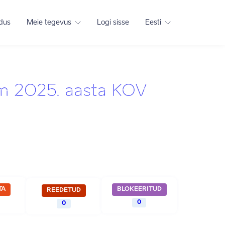
adus
Meie tegevus
Logi sisse
Eesti
mm 2025. aasta KOV
TA
BLOKEERITUD
REEDETUD
0
0