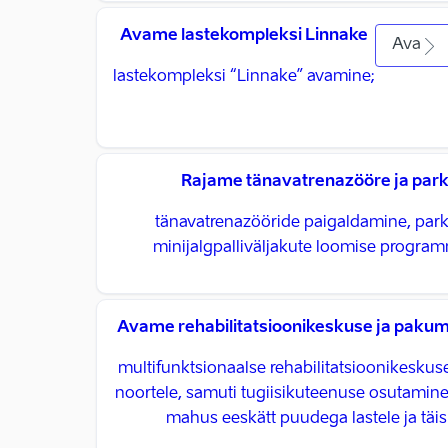
Avame lastekompleksi Linnake
Ava
lastekompleksi “Linnake” avamine;
Rajame tänavatrenazööre ja par
tänavatrenazööride paigaldamine, park
minijalgpalliväljakute loomise program
Avame rehabilitatsioonikeskuse ja pakum
multifunktsionaalse rehabilitatsioonikeskuse
noortele, samuti tugiisikuteenuse osutamin
mahus eeskätt puudega lastele ja täi