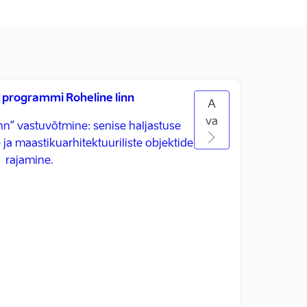
programmi Roheline linn
A
va
n” vastuvõtmine: senise haljastuse
 ja maastikuarhitektuuriliste objektide
rajamine.