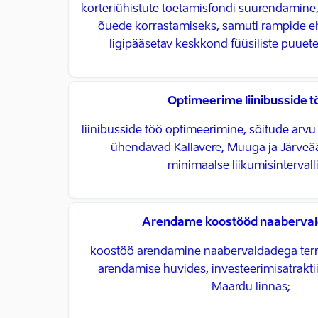
korteriühistute toetamisfondi suurendamine,
õuede korrastamiseks, samuti rampide eh
ligipääsetav keskkond füüsiliste puuete
Optimeerime liinibusside t
liinibusside töö optimeerimine, sõitude arv
ühendavad Kallavere, Muuga ja Järveää
minimaalse liikumisintervall
Arendame koostööd naaberva
koostöö arendamine naabervaldadega terr
arendamise huvides, investeerimisatrakti
Maardu linnas;