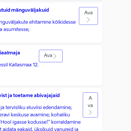
utuid mänguväljakuid
Ava
guväljakute ehitamine kõikidesse
na asumitesse;
iaalmaja
Ava
ssil Kallasmaa 12.
st ja toetame abivajajaid
A
va
a tervisliku eluviisi edendamine;
meravi keskuse avamine; kohaliku
“Hool igasse kodusse!” korraldamine
t aidata eakaid, üksikuid vanureid ja