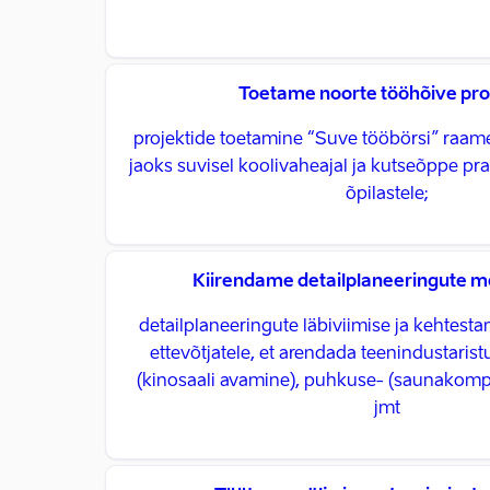
Toetame noorte tööhõive pro
projektide toetamine “Suve tööbörsi” raam
jaoks suvisel koolivaheajal ja kutseõppe pr
õpilastele;
Kiirendame detailplaneeringute m
detailplaneeringute läbiviimise ja kehtest
ettevõtjatele, et arendada teenindustaris
(kinosaali avamine), puhkuse- (saunakomp
jmt