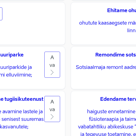
Ehitame oh
ohutute kaasaegsete män
lin
kuuriparke
Remondime sots
A
va
uuriparkide ja
Sotsiaalmaja remont aadre
mi elluviimine;
e tugiisikuteenust
Edendame tervi
A
va
 avamine lastele ja
haiguste ennetamine j
e senisest suuremas
füsioteraapia ja tai
skasvanutele;
vabatahtliku abikeskuse 
ja tegevuse toetamine, e