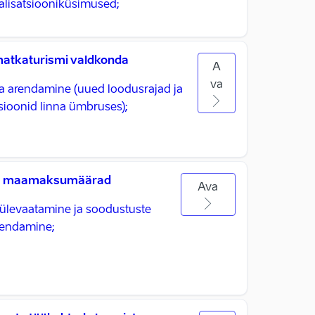
alisatsiooniküsimused;
atkaturismi valdkonda
A
va
a arendamine (uued loodusrajad ja
sioonid linna ümbruses);
e maamaksumäärad
Ava
evaatamine ja soodustuste
iendamine;