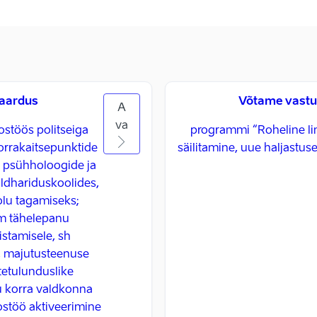
Maardus
Võtame vastu 
A
va
ostöös politseiga
programmi “Roheline lin
orrakaitsepunktide
säilitamine, uue haljastuse
; psühholoogide ja
ldhariduskoolides,
olu tagamiseks;
em tähelepanu
istamisele, sh
e, majutusteenuse
tetulunduslike
u korra valdkonna
stöö aktiveerimine