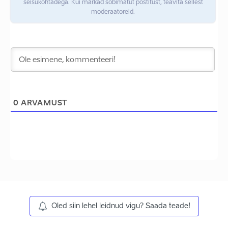
seisukohtadega. Kui märkad sobimatut postitust, teavita sellest
moderaatoreid.
0
ARVAMUST
Oled siin lehel leidnud vigu? Saada teade!