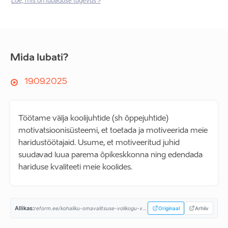
Loe, mis on lubaduse tugevus >
Mida lubati?
19.09.2025
Töötame välja koolijuhtide (sh õppejuhtide)
motivatsioonisüsteemi, et toetada ja motiveerida meie
haridustöötajaid. Usume, et motiveeritud juhid
suudavad luua parema õpikeskkonna ning edendada
hariduse kvaliteeti meie koolides.
Allikas:
reform.ee/kohaliku-omavalitsuse-volikogu-valimised-2025/harjumaa/viimsi-vald/viimsi-valimisprogramm...
Originaal
Arhiiv