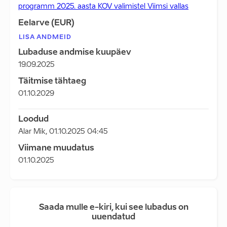
programm 2025. aasta KOV valimistel Viimsi vallas
Eelarve (EUR)
LISA ANDMEID
Lubaduse andmise kuupäev
19.09.2025
Täitmise tähtaeg
01.10.2029
Loodud
Alar Mik
,
01.10.2025 04:45
Viimane muudatus
01.10.2025
Saada mulle e-kiri, kui see lubadus on
uuendatud