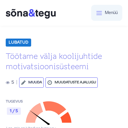
Menüü
LUBATUD
Töötame välja koolijuhtide
motivatsioonisüsteemi
5
|
MUUDA
MUUDATUSTE AJALUGU
TUGEVUS
1 / 5