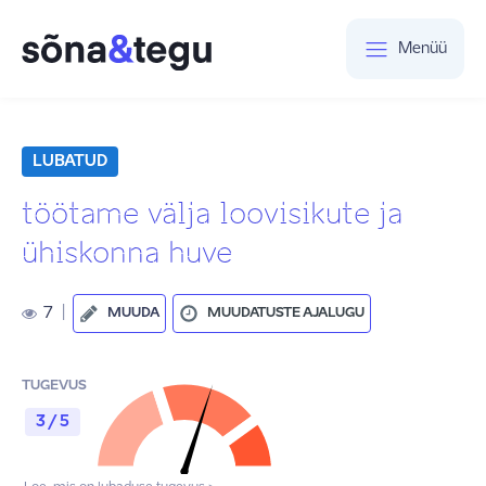
Menüü
LUBATUD
töötame välja loovisikute ja
ühiskonna huve
7
|
MUUDA
MUUDATUSTE AJALUGU
TUGEVUS
3 / 5