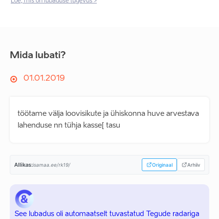
Loe, mis on lubaduse tugevus >
Mida lubati?
01.01.2019
töötame välja loovisikute ja ühiskonna huve arvestava
lahenduse nn tühja kasse[ tasu
Allikas:
isamaa.ee/rk19/
Originaal
Arhiiv
See lubadus oli automaatselt tuvastatud Tegude radariga