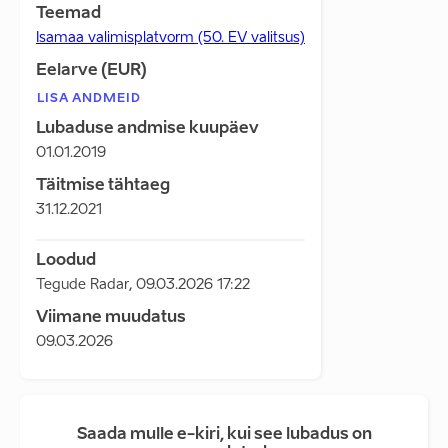
Teemad
Isamaa valimisplatvorm (50. EV valitsus)
Eelarve (EUR)
LISA ANDMEID
Lubaduse andmise kuupäev
01.01.2019
Täitmise tähtaeg
31.12.2021
Loodud
Tegude Radar
,
09.03.2026 17:22
Viimane muudatus
09.03.2026
Saada mulle e-kiri, kui see lubadus on