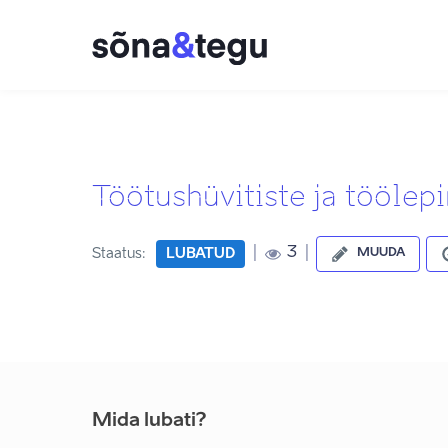
Töötushüvitiste ja tööle
|
|
3
Staatus:
LUBATUD
MUUDA
Mida lubati?