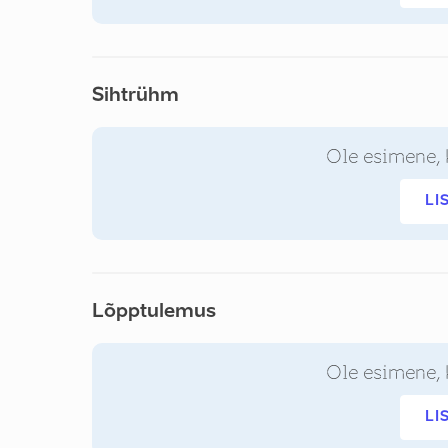
Sihtrühm
Ole esimene, 
LI
Lõpptulemus
Ole esimene, 
LI