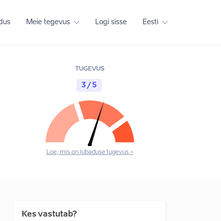
adus
Meie tegevus
Logi sisse
Eesti
TUGEVUS
3 / 5
Loe, mis on lubaduse tugevus >
Kes vastutab?