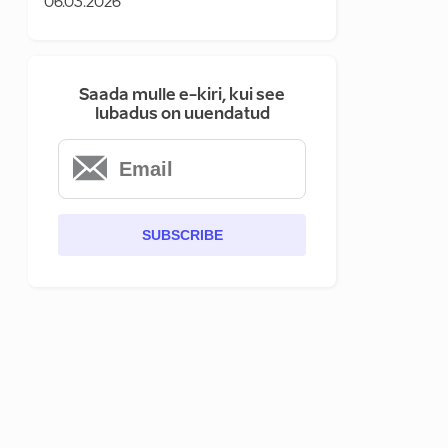
06.03.2026
Saada mulle e-kiri, kui see
lubadus on uuendatud
SUBSCRIBE