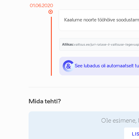
01.06.2020
Kaalume noorte tööhõive soodustam
Allikas:
valitsus.ee/juri-ratase-ii-valitsuse-tegevu
See lubadus oli automaatselt t
Mida tehti?
Ole esimene, 
LI