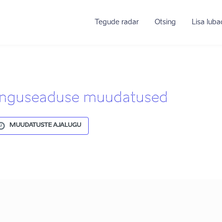
Tegude radar
Otsing
Lisa lub
pinguseaduse muudatused
MUUDATUSTE AJALUGU