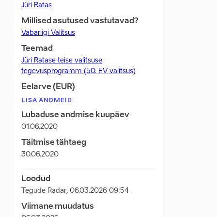
Jüri Ratas
Millised asutused vastutavad?
Vabariigi Valitsus
Teemad
Jüri Ratase teise valitsuse
tegevusprogramm (50. EV valitsus)
Eelarve (EUR)
LISA ANDMEID
Lubaduse andmise kuupäev
01.06.2020
Täitmise tähtaeg
30.06.2020
Loodud
Tegude Radar
,
06.03.2026 09:54
Viimane muudatus