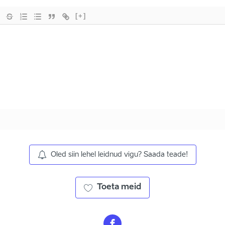
[+]
Oled siin lehel leidnud vigu? Saada teade!
Toeta meid