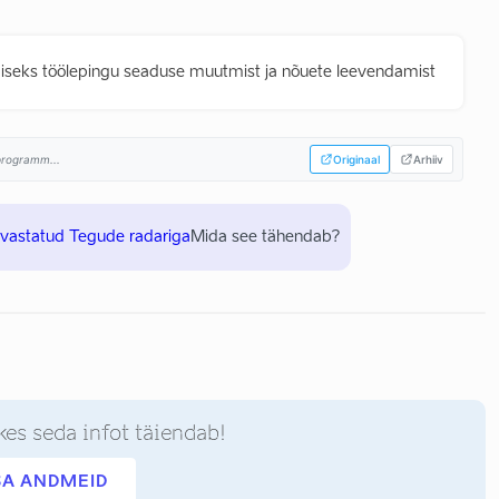
iseks töölepingu seaduse muutmist ja nõuete leevendamist
sprogramm...
Originaal
Arhiiv
uvastatud Tegude radariga
Mida see tähendab?
kes seda infot täiendab!
SA ANDMEID