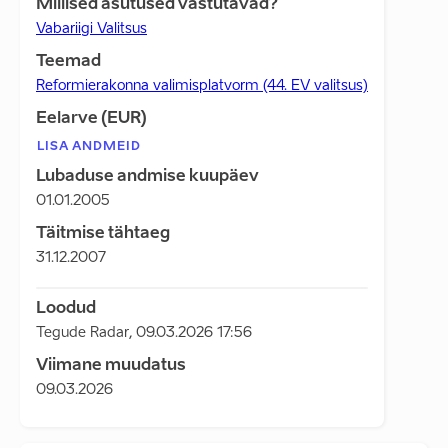
Millised asutused vastutavad?
Vabariigi Valitsus
Teemad
Reformierakonna valimisplatvorm (44. EV valitsus)
Eelarve (EUR)
LISA ANDMEID
Lubaduse andmise kuupäev
01.01.2005
Täitmise tähtaeg
31.12.2007
Loodud
Tegude Radar
,
09.03.2026 17:56
Viimane muudatus
09.03.2026