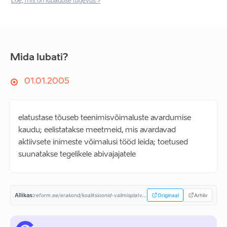
Loe, mis on lubaduse tugevus >
Mida lubati?
01.01.2005
elatustase tõuseb teenimisvõimaluste avardumise
kaudu; eelistatakse meetmeid, mis avardavad
aktiivsete inimeste võimalusi tööd leida; toetused
suunatakse tegelikele abivajajatele
Allikas:
reform.ee/erakond/koalitsioonid-valimisplatvormid/valimisplatvorm-2003/...
Originaal
Arhiiv