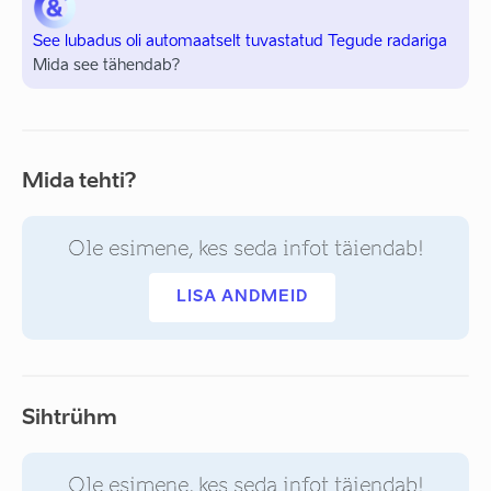
See lubadus oli automaatselt tuvastatud Tegude radariga
Mida see tähendab?
Mida tehti?
Ole esimene, kes seda infot täiendab!
LISA ANDMEID
Sihtrühm
Ole esimene, kes seda infot täiendab!