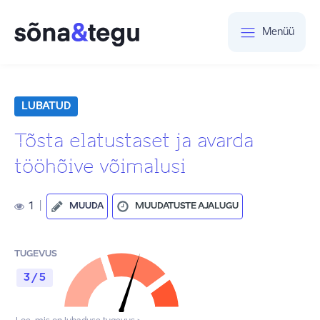
Menüü
LUBATUD
Tõsta elatustaset ja avarda
tööhõive võimalusi
1
|
MUUDA
MUUDATUSTE AJALUGU
TUGEVUS
3 / 5