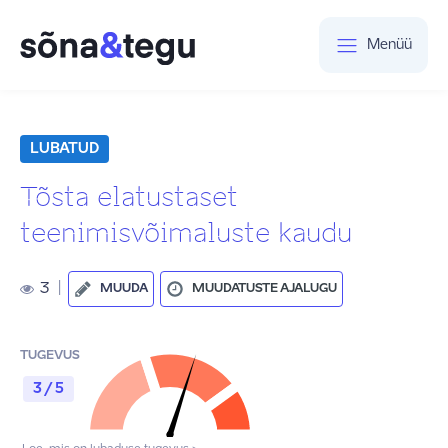
Menüü
LUBATUD
Tõsta elatustaset
teenimisvõimaluste kaudu
3
|
MUUDA
MUUDATUSTE AJALUGU
TUGEVUS
3 / 5