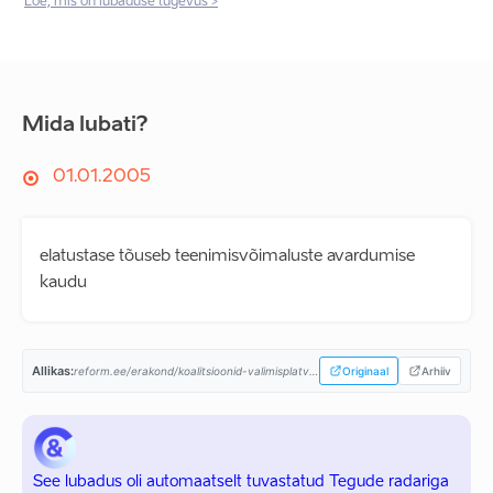
Loe, mis on lubaduse tugevus >
Mida lubati?
01.01.2005
elatustase tõuseb teenimisvõimaluste avardumise
kaudu
Allikas:
reform.ee/erakond/koalitsioonid-valimisplatvormid/valimisplatvorm-2003/...
Originaal
Arhiiv
See lubadus oli automaatselt tuvastatud Tegude radariga