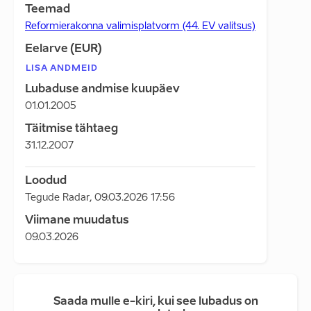
Teemad
Reformierakonna valimisplatvorm (44. EV valitsus)
Eelarve (EUR)
LISA ANDMEID
Lubaduse andmise kuupäev
01.01.2005
Täitmise tähtaeg
31.12.2007
Loodud
Tegude Radar
,
09.03.2026 17:56
Viimane muudatus
09.03.2026
Saada mulle e-kiri, kui see lubadus on