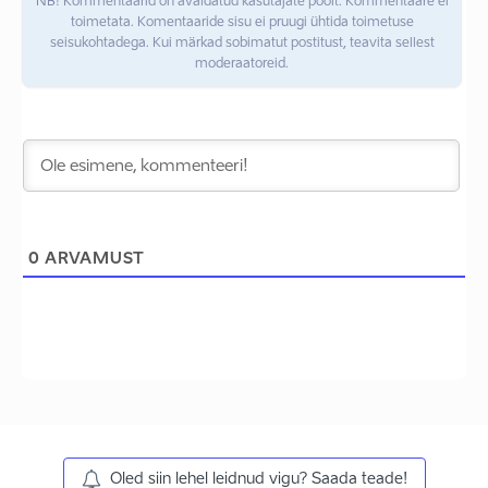
NB! Kommentaarid on avaldatud kasutajate poolt. Kommentaare ei
toimetata. Komentaaride sisu ei pruugi ühtida toimetuse
seisukohtadega. Kui märkad sobimatut postitust, teavita sellest
moderaatoreid.
0
ARVAMUST
Oled siin lehel leidnud vigu? Saada teade!