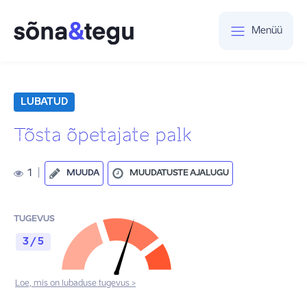
Menüü
LUBATUD
Tõsta õpetajate palk
1
|
MUUDA
MUUDATUSTE AJALUGU
TUGEVUS
3 / 5
Loe, mis on lubaduse tugevus >