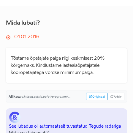
Mida lubati?
01.01.2016
Tõstame õpetajate palga riigi keskmisest 20%
kõrgemaks. Kindlustame lasteaiaõpetajatele
kooliõpetajatega võrdse miinimumpalga.
Allikas:
valimised.sotsid.ee/et/programm/...
Originaal
Arhiiv
See lubadus oli automaatselt tuvastatud Tegude radariga