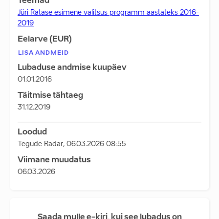
Teemad
Jüri Ratase esimene valitsus programm aastateks 2016-
2019
Eelarve (EUR)
LISA ANDMEID
Lubaduse andmise kuupäev
01.01.2016
Täitmise tähtaeg
31.12.2019
Loodud
Tegude Radar
,
06.03.2026 08:55
Viimane muudatus
06.03.2026
Saada mulle e-kiri, kui see lubadus on