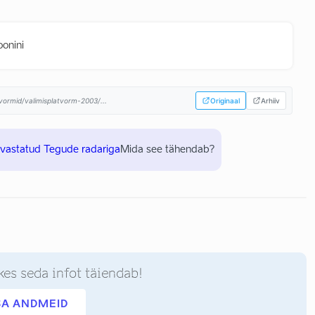
oonini
tvormid/valimisplatvorm-2003/...
Originaal
Arhiiv
uvastatud Tegude radariga
Mida see tähendab?
kes seda infot täiendab!
SA ANDMEID