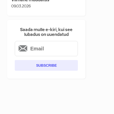
Viimane muudatus
09.03.2026
Saada mulle e-kiri, kui see
lubadus on uuendatud
SUBSCRIBE