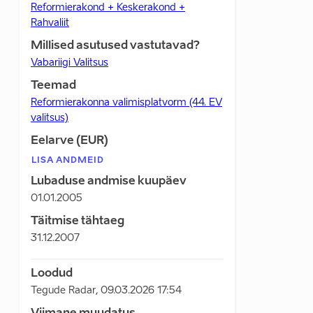
Reformierakond + Keskerakond +
Rahvaliit
Millised asutused vastutavad?
Vabariigi Valitsus
Teemad
Reformierakonna valimisplatvorm (44. EV
valitsus)
Eelarve (EUR)
LISA ANDMEID
Lubaduse andmise kuupäev
01.01.2005
Täitmise tähtaeg
31.12.2007
Loodud
Tegude Radar
,
09.03.2026 17:54