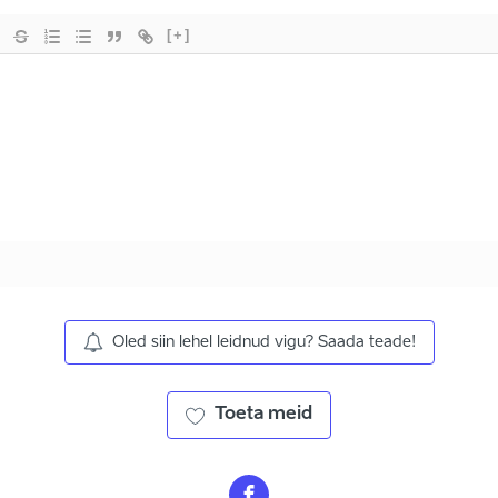
[+]
Oled siin lehel leidnud vigu? Saada teade!
Toeta meid