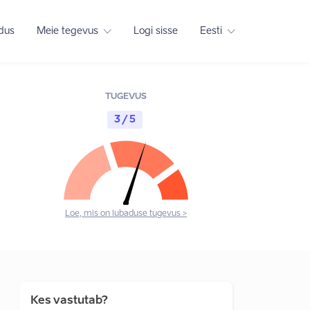
adus
Meie tegevus
Logi sisse
Eesti
TUGEVUS
3 / 5
Loe, mis on lubaduse tugevus >
Kes vastutab?