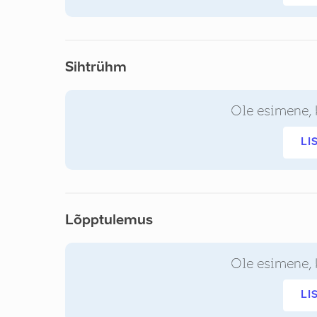
Sihtrühm
Ole esimene, 
LI
Lõpptulemus
Ole esimene, 
LI