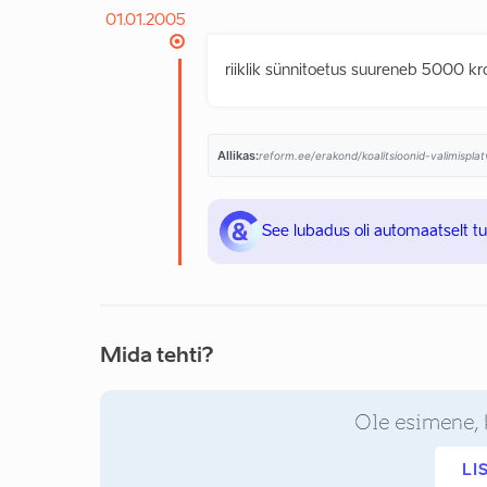
01.01.2005
riiklik sünnitoetus suureneb 5000 kr
Allikas:
reform.ee/erakond/koalitsioonid-valimispla
See lubadus oli automaatselt t
Mida tehti?
Ole esimene, 
LI