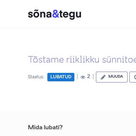
Tõstame riiklikku sünnito
|
|
2
Staatus:
LUBATUD
MUUDA
Mida lubati?