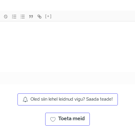
[+]
Oled siin lehel leidnud vigu? Saada teade!
Toeta meid