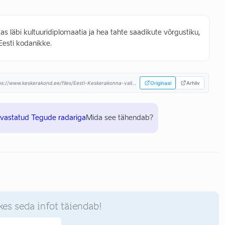
 läbi kultuuridiplomaatia ja hea tahte saadikute võrgustiku,
Eesti kodanikke.
web.archive.org/web/20190618203652/https://www.keskerakond.ee/files/Eesti-Keskerakonna-valimisplatvorm-Riigikogu-2019-valimistel.pdf...
Originaal
Arhiiv
uvastatud Tegude radariga
Mida see tähendab?
kes seda infot täiendab!