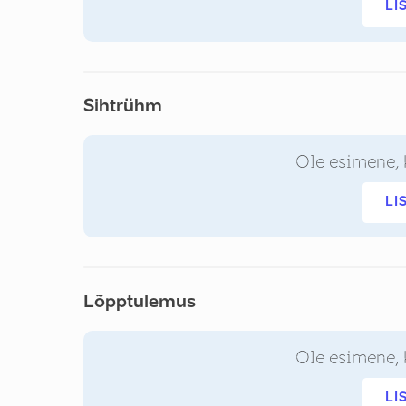
LI
Sihtrühm
Ole esimene, 
LI
Lõpptulemus
Ole esimene, 
LI