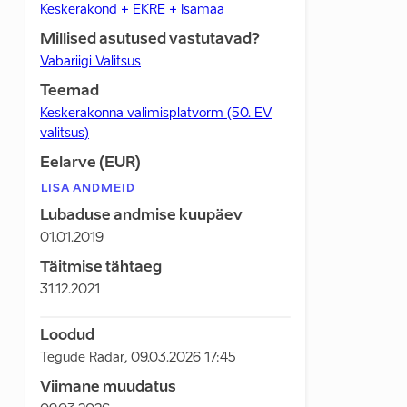
Keskerakond + EKRE + Isamaa
Millised asutused vastutavad?
Vabariigi Valitsus
Teemad
Keskerakonna valimisplatvorm (50. EV
valitsus)
Eelarve (EUR)
LISA ANDMEID
Lubaduse andmise kuupäev
01.01.2019
Täitmise tähtaeg
31.12.2021
Loodud
Tegude Radar
,
09.03.2026 17:45
Viimane muudatus