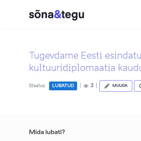
Tugevdame Eesti esindat
kultuuridiplomaatia kaud
|
|
3
Staatus:
LUBATUD
MUUDA
Mida lubati?