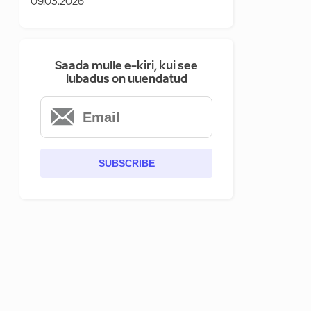
09.03.2026
Saada mulle e-kiri, kui see
lubadus on uuendatud
SUBSCRIBE