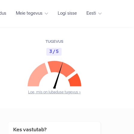
adus
Meie tegevus
Logi sisse
Eesti
TUGEVUS
3 / 5
Loe, mis on lubaduse tugevus >
Kes vastutab?