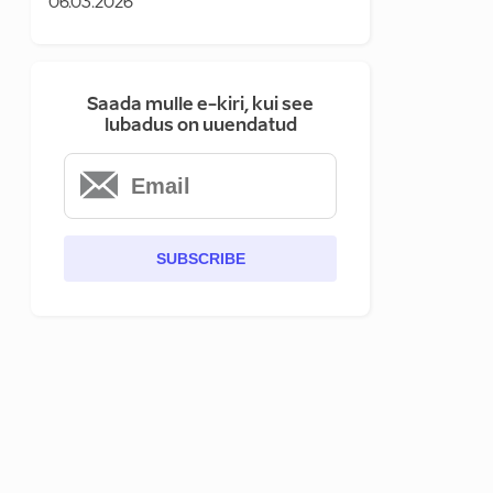
06.03.2026
Saada mulle e-kiri, kui see
lubadus on uuendatud
SUBSCRIBE