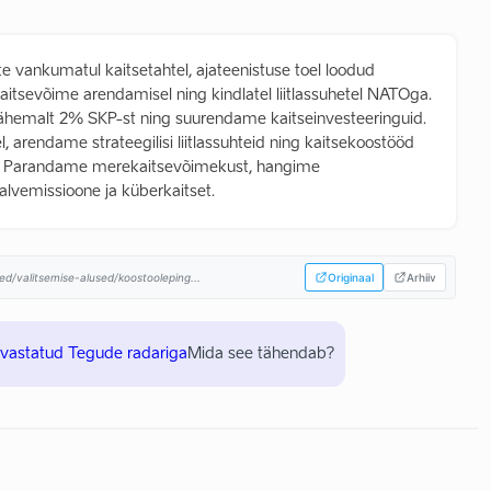
ste vankumatul kaitsetahtel, ajateenistuse toel loodud
 kaitsevõime arendamisel ning kindlatel liitlassuhetel NATOga.
 vähemalt 2% SKP-st ning suurendame kaitseinvesteeringuid.
rendame strateegilisi liitlassuhteid ning kaitsekoostööd
ga. Parandame merekaitsevõimekust, hangime
lvemissioone ja küberkaitset.
ed/valitsemise-alused/koostooleping...
Originaal
Arhiiv
uvastatud Tegude radariga
Mida see tähendab?