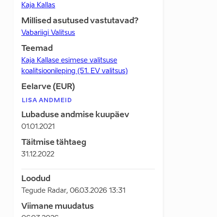
Kaja Kallas
Millised asutused vastutavad?
Vabariigi Valitsus
Teemad
Kaja Kallase esimese valitsuse
koalitsioonileping (51. EV valitsus)
Eelarve (EUR)
LISA ANDMEID
Lubaduse andmise kuupäev
01.01.2021
Täitmise tähtaeg
31.12.2022
Loodud
Tegude Radar
,
06.03.2026 13:31
Viimane muudatus