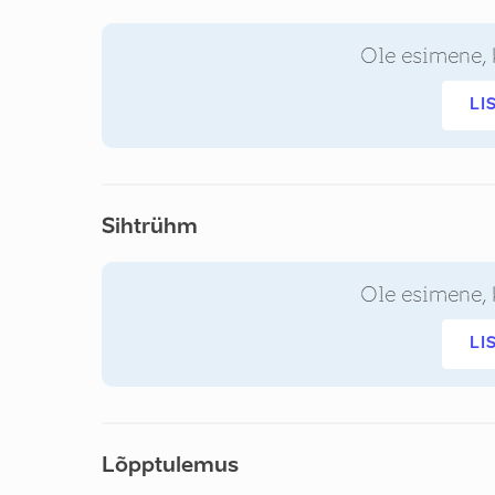
Ole esimene, 
LI
Sihtrühm
Ole esimene, 
LI
Lõpptulemus