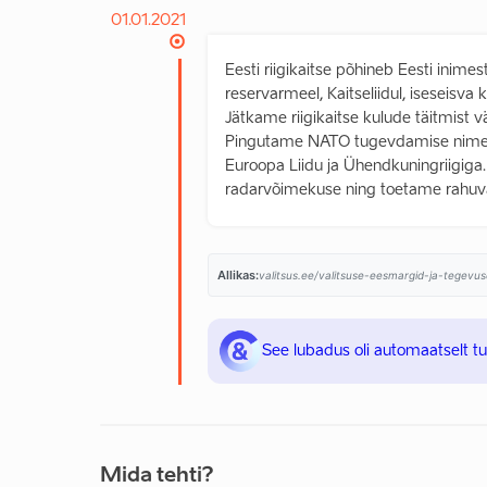
01.01.2021
Eesti riigikaitse põhineb Eesti inime
reservarmeel, Kaitseliidul, iseseisva
Jätkame riigikaitse kulude täitmist
Pingutame NATO tugevdamise nimel, a
Euroopa Liidu ja Ühendkuningriigi
radarvõimekuse ning toetame rahuva
Allikas:
valitsus.ee/valitsuse-eesmargid-ja-tegevus
See lubadus oli automaatselt t
Mida tehti?