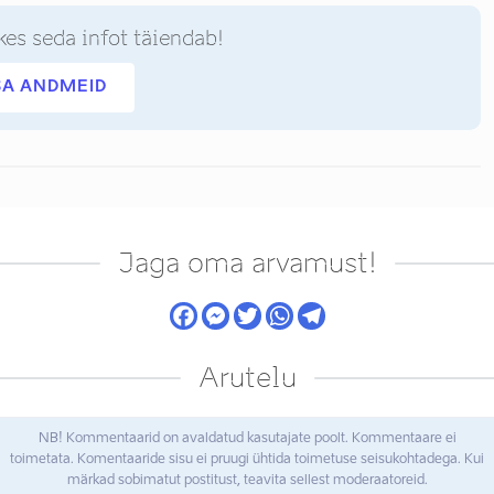
kes seda infot täiendab!
SA ANDMEID
Jaga oma arvamust!
Arutelu
NB! Kommentaarid on avaldatud kasutajate poolt. Kommentaare ei
toimetata. Komentaaride sisu ei pruugi ühtida toimetuse seisukohtadega. Kui
märkad sobimatut postitust, teavita sellest moderaatoreid.