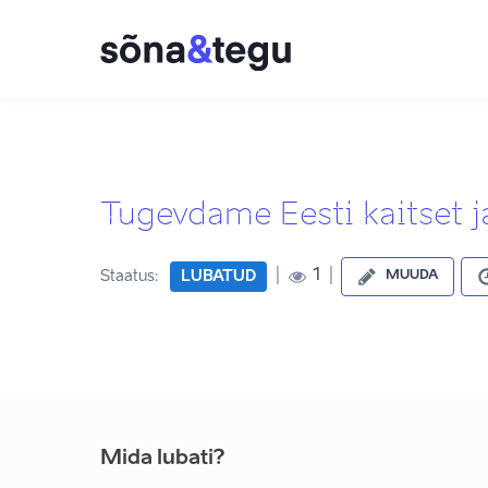
Tugevdame Eesti kaitset j
|
|
1
Staatus:
LUBATUD
MUUDA
Mida lubati?