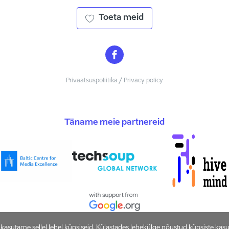
Toeta meid
Privaatsuspoliitika / Privacy policy
Täname meie partnereid
asutame sellel lehel küpsiseid. Külastades lehekülge nõustud küpsiste kas