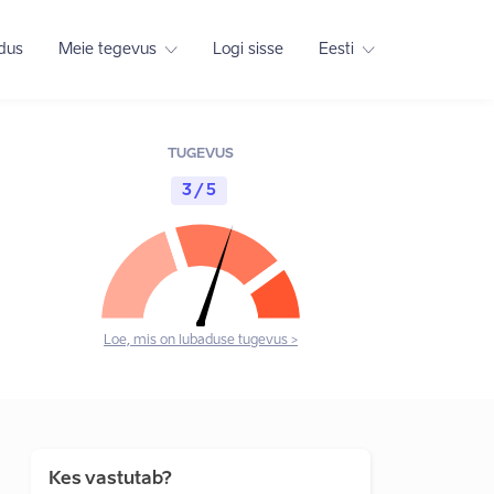
adus
Meie tegevus
Logi sisse
Eesti
TUGEVUS
3 / 5
Loe, mis on lubaduse tugevus >
Kes vastutab?