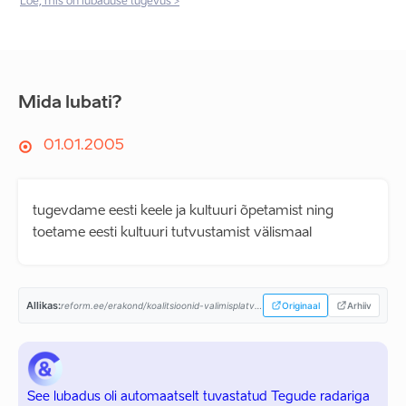
Loe, mis on lubaduse tugevus >
Mida lubati?
01.01.2005
tugevdame eesti keele ja kultuuri õpetamist ning
toetame eesti kultuuri tutvustamist välismaal
Allikas:
reform.ee/erakond/koalitsioonid-valimisplatvormid/valimisplatvorm-2003/...
Originaal
Arhiiv
See lubadus oli automaatselt tuvastatud Tegude radariga