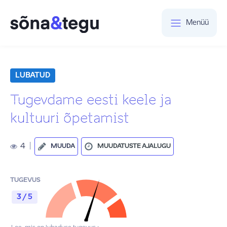
Menüü
LUBATUD
Tugevdame eesti keele ja
kultuuri õpetamist
4
|
MUUDA
MUUDATUSTE AJALUGU
TUGEVUS
3 / 5