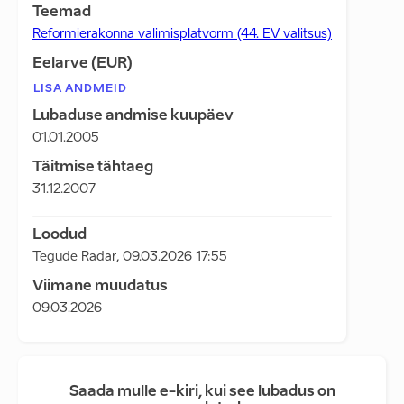
Teemad
Reformierakonna valimisplatvorm (44. EV valitsus)
Eelarve (EUR)
LISA ANDMEID
Lubaduse andmise kuupäev
01.01.2005
Täitmise tähtaeg
31.12.2007
Loodud
Tegude Radar
,
09.03.2026 17:55
Viimane muudatus
09.03.2026
Saada mulle e-kiri, kui see lubadus on