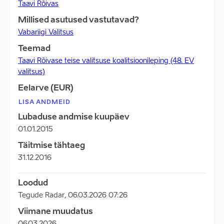
Taavi Rõivas
Millised asutused vastutavad?
Vabariigi Valitsus
Teemad
Taavi Rõivase teise valitsuse koalitsioonileping (48. EV
valitsus)
Eelarve (EUR)
LISA ANDMEID
Lubaduse andmise kuupäev
01.01.2015
Täitmise tähtaeg
31.12.2016
Loodud
Tegude Radar
,
06.03.2026 07:26
Viimane muudatus