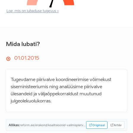
Loe, mis on lubaduse tugevus >
Mida lubati?
01.01.2015
Tugevdame piirivalve koordineerimise võimekust
siseministeeriumis ning analüüsime piirivalve
ülesandeid ja väljaõppekorraldust muutunud
julgeolekuolukorras.
Allikas:
reform.ee/erakond/koalitsioonid-valimisplatvormid/valitsusprogramm-2015-2019/...
Originaal
Arhiiv