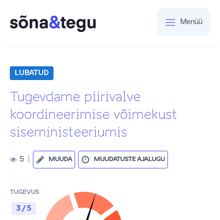
Menüü
LUBATUD
Tugevdame piirivalve
koordineerimise võimekust
siseministeeriumis
5
|
MUUDA
MUUDATUSTE AJALUGU
TUGEVUS
3 / 5