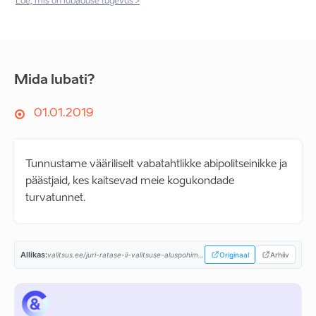
Loe, mis on lubaduse tugevus >
Mida lubati?
01.01.2019
Tunnustame vääriliselt vabatahtlikke abipolitseinikke ja
päästjaid, kes kaitsevad meie kogukondade
turvatunnet.
Allikas:
valitsus.ee/juri-ratase-ii-valitsuse-aluspohimotted-aastaiks-2019-2023...
Originaal
Arhiiv