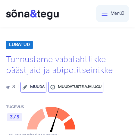
Menüü
LUBATUD
Tunnustame vabatahtlikke
päästjaid ja abipolitseinikke
3
|
MUUDA
MUUDATUSTE AJALUGU
TUGEVUS
3 / 5