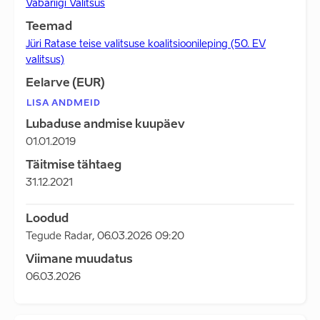
Vabariigi Valitsus
Teemad
Jüri Ratase teise valitsuse koalitsioonileping (50. EV
valitsus)
Eelarve (EUR)
LISA ANDMEID
Lubaduse andmise kuupäev
01.01.2019
Täitmise tähtaeg
31.12.2021
Loodud
Tegude Radar
,
06.03.2026 09:20
Viimane muudatus
06.03.2026