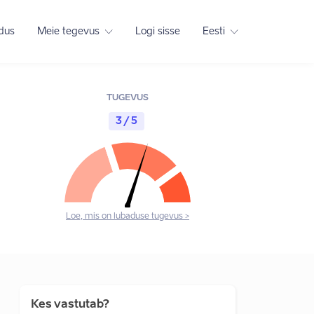
adus
Meie tegevus
Logi sisse
Eesti
TUGEVUS
3 / 5
Loe, mis on lubaduse tugevus >
Kes vastutab?