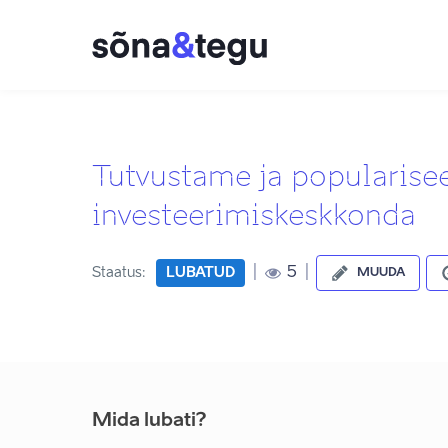
Tutvustame ja populariseer
investeerimiskeskkonda
|
|
5
Staatus:
LUBATUD
MUUDA
Mida lubati?