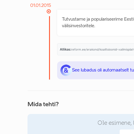
01.01.2015
Tutvustame ja populariseerime Eestit
välisinvestoritele.
Allikas:
reform.ee/erakond/koalitsioonid-valimispl
See lubadus oli automaatselt t
Mida tehti?
Ole esimene, 