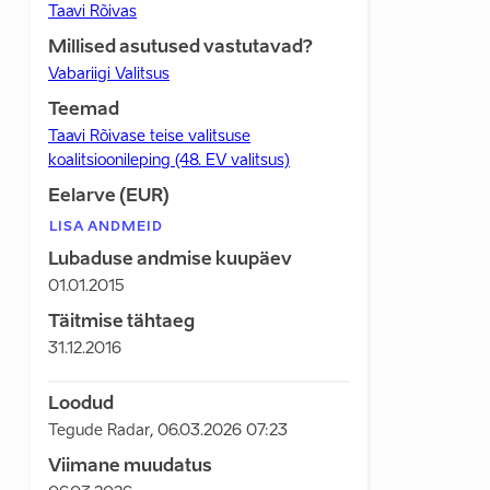
Taavi Rõivas
Millised asutused vastutavad?
Vabariigi Valitsus
Teemad
Taavi Rõivase teise valitsuse
koalitsioonileping (48. EV valitsus)
Eelarve (EUR)
LISA ANDMEID
Lubaduse andmise kuupäev
01.01.2015
Täitmise tähtaeg
31.12.2016
Loodud
Tegude Radar
,
06.03.2026 07:23
Viimane muudatus