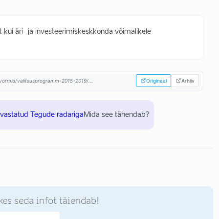
 kui äri- ja investeerimiskeskkonda võimalikele
atvormid/valitsusprogramm-2015-2019/...
Originaal
Arhiiv
uvastatud Tegude radariga
Mida see tähendab?
kes seda infot täiendab!