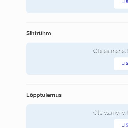
LI
Sihtrühm
Ole esimene, 
LI
Lõpptulemus
Ole esimene, 
LI