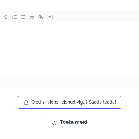
[+]
Oled siin lehel leidnud vigu? Saada teade!
Toeta meid