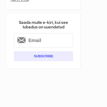
06.03.2026
Saada mulle e-kiri, kui see
lubadus on uuendatud
SUBSCRIBE