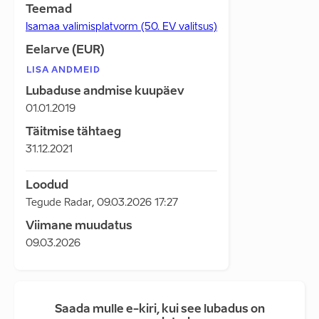
Teemad
Isamaa valimisplatvorm (50. EV valitsus)
Eelarve (EUR)
LISA ANDMEID
Lubaduse andmise kuupäev
01.01.2019
Täitmise tähtaeg
31.12.2021
Loodud
Tegude Radar
,
09.03.2026 17:27
Viimane muudatus
09.03.2026
Saada mulle e-kiri, kui see lubadus on