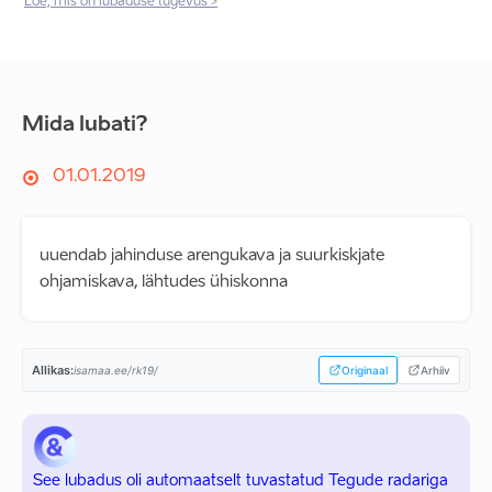
Loe, mis on lubaduse tugevus >
Mida lubati?
01.01.2019
uuendab jahinduse arengukava ja suurkiskjate
ohjamiskava, lähtudes ühiskonna
Allikas:
isamaa.ee/rk19/
Originaal
Arhiiv
See lubadus oli automaatselt tuvastatud Tegude radariga