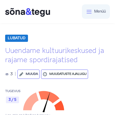
Menüü
LUBATUD
Uuendame kultuurikeskused ja
rajame spordirajatised
3
|
MUUDA
MUUDATUSTE AJALUGU
TUGEVUS
3 / 5