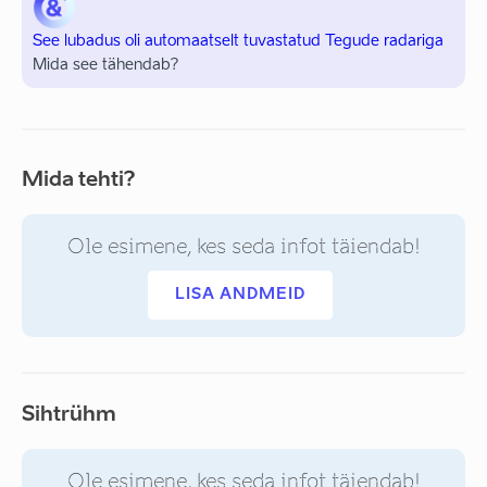
See lubadus oli automaatselt tuvastatud Tegude radariga
Mida see tähendab?
Mida tehti?
Ole esimene, kes seda infot täiendab!
LISA ANDMEID
Sihtrühm
Ole esimene, kes seda infot täiendab!