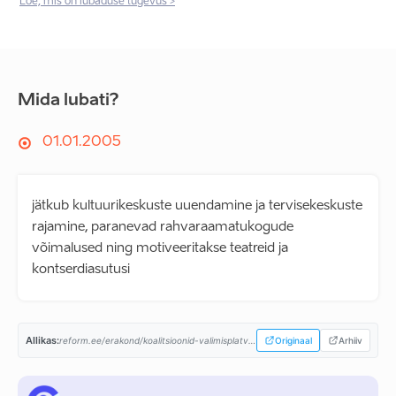
Loe, mis on lubaduse tugevus >
Mida lubati?
01.01.2005
jätkub kultuurikeskuste uuendamine ja tervisekeskuste
rajamine, paranevad rahvaraamatukogude
võimalused ning motiveeritakse teatreid ja
kontserdiasutusi
Allikas:
reform.ee/erakond/koalitsioonid-valimisplatvormid/valimisplatvorm-2003/...
Originaal
Arhiiv