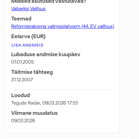
Millised asutused vastutavad?
Vabariigi Valitsus
Teemad
Reformierakonna valimisplatvorm (44. EV valitsus)
Eelarve (EUR)
LISA ANDMEID
Lubaduse andmise kuupäev
01.01.2005
Täitmise tähtaeg
31.12.2007
Loodud
Tegude Radar
,
09.03.2026 17:55
Viimane muudatus
09.03.2026