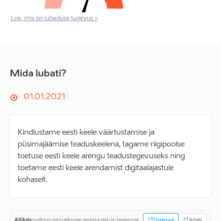
Loe, mis on lubaduse tugevus >
Mida lubati?
01.01.2021
Kindlustame eesti keele väärtustamise ja
püsimajäämise teaduskeelena, tagame riigipoolse
toetuse eesti keele arengu teadustegevuseks ning
toetame eesti keele arendamist digitaalajastule
kohaselt.
Allikas:
valitsus.ee/valitsuse-eesmargid-ja-tegevused/valitsemise-alused/koostooleping...
Originaal
Arhiiv