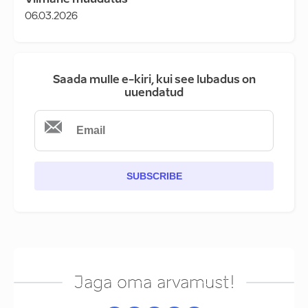
Viimane muudatus
06.03.2026
Saada mulle e-kiri, kui see lubadus on
uuendatud
SUBSCRIBE
Jaga oma arvamust!