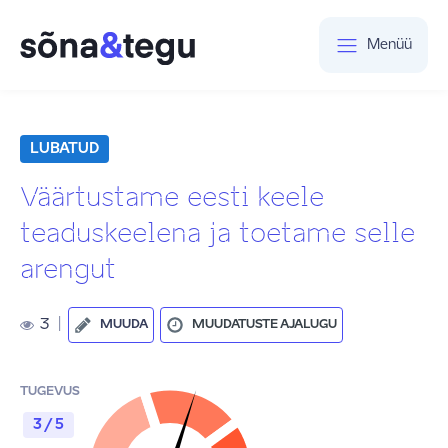
Menüü
LUBATUD
Väärtustame eesti keele
teaduskeelena ja toetame selle
arengut
3
|
MUUDA
MUUDATUSTE AJALUGU
TUGEVUS
3 / 5