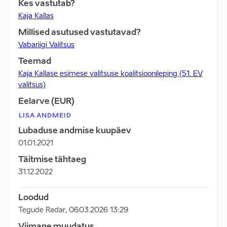
Kes vastutab?
Kaja Kallas
Millised asutused vastutavad?
Vabariigi Valitsus
Teemad
Kaja Kallase esimese valitsuse koalitsioonileping (51. EV
valitsus)
Eelarve (EUR)
LISA ANDMEID
Lubaduse andmise kuupäev
01.01.2021
Täitmise tähtaeg
31.12.2022
Loodud
Tegude Radar
,
06.03.2026 13:29