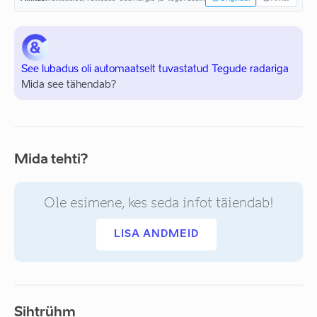
See lubadus oli automaatselt tuvastatud Tegude radariga
Mida see tähendab?
Mida tehti?
Ole esimene, kes seda infot täiendab!
LISA ANDMEID
Sihtrühm