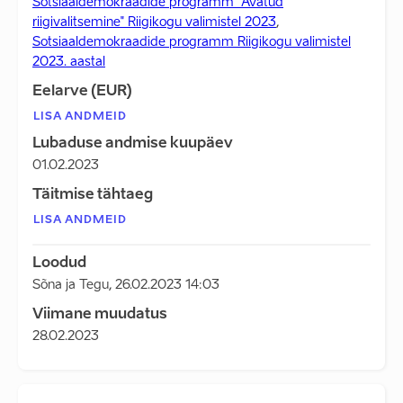
Sotsiaaldemokraadide programm "Avatud
riigivalitsemine" Riigikogu valimistel 2023
,
Sotsiaaldemokraadide programm Riigikogu valimistel
2023. aastal
Eelarve (EUR)
LISA ANDMEID
Lubaduse andmise kuupäev
01.02.2023
Täitmise tähtaeg
LISA ANDMEID
Loodud
Sõna ja Tegu
,
26.02.2023 14:03
Viimane muudatus
28.02.2023