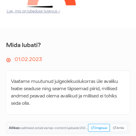
Loe, mis on lubaduse tugevus >
Mida lubati?
01.02.2023
Vaatame muutunud julgeolekuolukorras üle avaliku
teabe seaduse ning seame täpsemad piirid, millised
andmed peavad olema avalikud ja millised ei tohiks
seda olla.
Allikas:
valimised.sotsid.ee/wp-content/uploads/2023/02/SDE-2023-programm_A4.pdf...
Originaal
Arhiiv