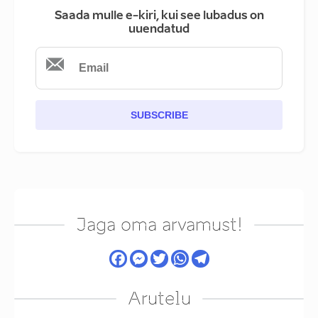
Saada mulle e-kiri, kui see lubadus on
uuendatud
SUBSCRIBE
Jaga oma arvamust!
Arutelu