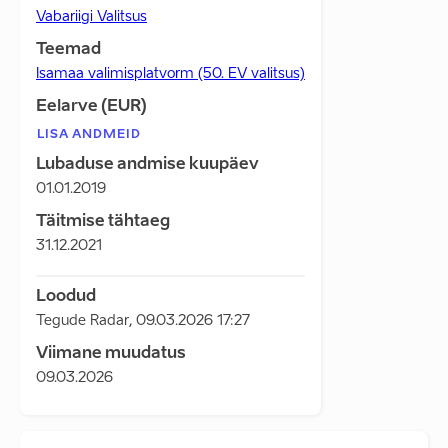
Vabariigi Valitsus
Teemad
Isamaa valimisplatvorm (50. EV valitsus)
Eelarve (EUR)
LISA ANDMEID
Lubaduse andmise kuupäev
01.01.2019
Täitmise tähtaeg
31.12.2021
Loodud
Tegude Radar
,
09.03.2026 17:27
Viimane muudatus
09.03.2026