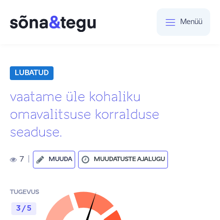
Menüü
LUBATUD
vaatame üle kohaliku
omavalitsuse korralduse
seaduse.
7
|
MUUDA
MUUDATUSTE AJALUGU
TUGEVUS
3 / 5