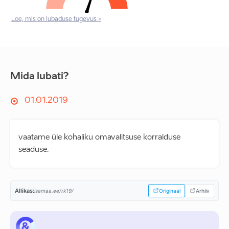
Loe, mis on lubaduse tugevus >
Mida lubati?
01.01.2019
vaatame üle kohaliku omavalitsuse korralduse
seaduse.
Allikas:
isamaa.ee/rk19/
Originaal
Arhiiv