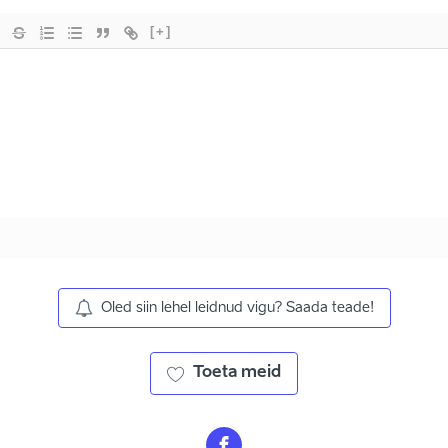
[+]
Oled siin lehel leidnud vigu? Saada teade!
Toeta meid