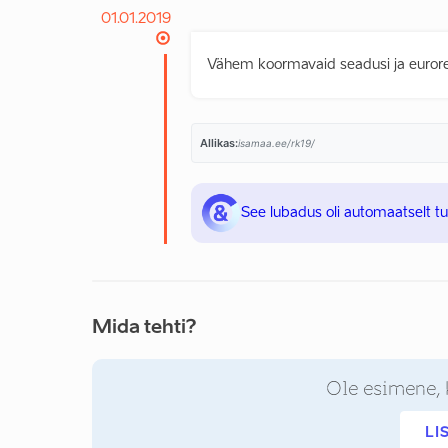
01.01.2019
Vähem koormavaid seadusi ja euror
Allikas:
isamaa.ee/rk19/
See lubadus oli automaatselt t
Mida tehti?
Ole esimene, 
LI