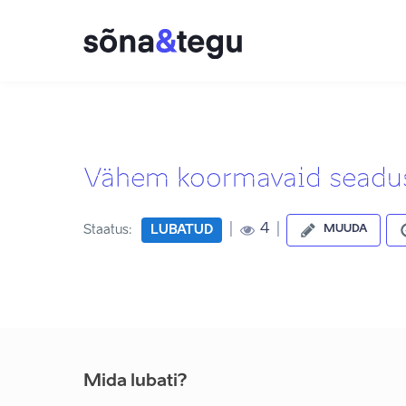
Vähem koormavaid seadus
|
|
4
Staatus:
LUBATUD
MUUDA
Mida lubati?