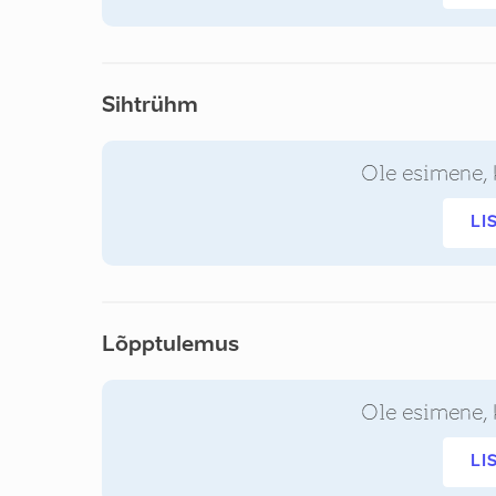
Sihtrühm
Ole esimene, 
LI
Lõpptulemus
Ole esimene, 
LI