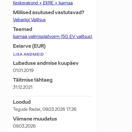
Keskerakond + EKRE + Isamaa
Millised asutused vastutavad?
Vabariigi Valitsus
Teemad
Isamaa valimisplatvorm (50. EV valitsus)
Eelarve (EUR)
LISA ANDMEID
Lubaduse andmise kuupäev
01.01.2019
Täitmise tähtaeg
31.12.2021
Loodud
Tegude Radar
,
09.03.2026 17:26
Viimane muudatus
09.03.2026