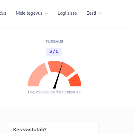
adus
Meie tegevus
Logi sisse
Eesti
TUGEVUS
3 / 5
Loe, mis on lubaduse tugevus >
Kes vastutab?