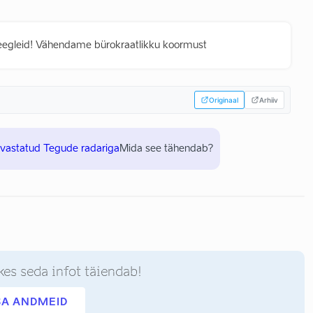
eegleid! Vähendame bürokraatlikku koormust
Originaal
Arhiiv
uvastatud Tegude radariga
Mida see tähendab?
kes seda infot täiendab!
SA ANDMEID