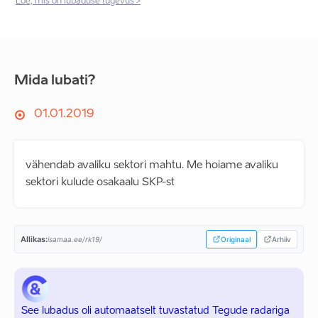
Loe, mis on lubaduse tugevus >
Mida lubati?
01.01.2019
vähendab avaliku sektori mahtu. Me hoiame avaliku
sektori kulude osakaalu SKP-st
Allikas:
isamaa.ee/rk19/
Originaal
Arhiiv
See lubadus oli automaatselt tuvastatud Tegude radariga