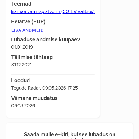
Teemad
Isamaa valimisplatvorm (50. EV valitsus)
Eelarve (EUR)
LISA ANDMEID
Lubaduse andmise kuupäev
01.01.2019
Täitmise tähtaeg
31.12.2021
Loodud
Tegude Radar
,
09.03.2026 17:25
Viimane muudatus
09.03.2026
Saada mulle e-kiri, kui see lubadus on