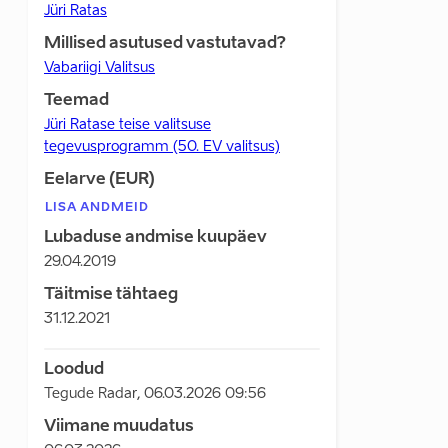
Jüri Ratas
Millised asutused vastutavad?
Vabariigi Valitsus
Teemad
Jüri Ratase teise valitsuse
tegevusprogramm (50. EV valitsus)
Eelarve (EUR)
LISA ANDMEID
Lubaduse andmise kuupäev
29.04.2019
Täitmise tähtaeg
31.12.2021
Loodud
Tegude Radar
,
06.03.2026 09:56
Viimane muudatus