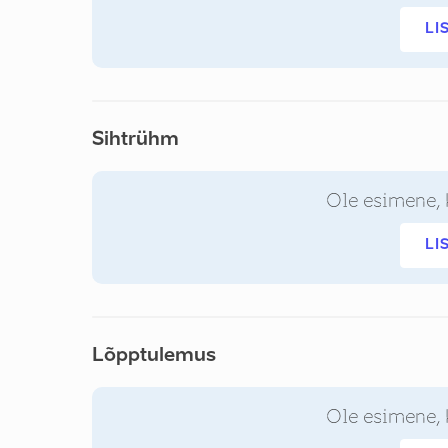
LI
Sihtrühm
Ole esimene, 
LI
Lõpptulemus
Ole esimene, 