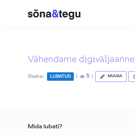
Vähendame digiväljaanne
|
|
5
Staatus:
LUBATUD
MUUDA
Mida lubati?