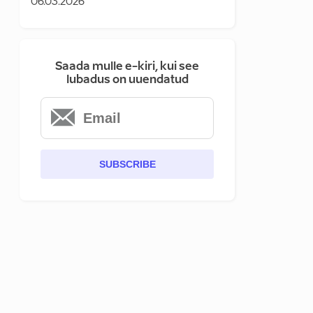
06.03.2026
Saada mulle e-kiri, kui see
lubadus on uuendatud
SUBSCRIBE