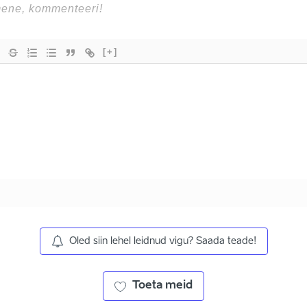
[+]
Oled siin lehel leidnud vigu? Saada teade!
Toeta meid