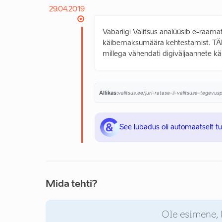
29.04.2019
Vabariigi Valitsus analüüsib e-raama
käibemaksumäära kehtestamist. TÄID
millega vähendati digiväljaannete k
Allikas:
valitsus.ee/juri-ratase-ii-valitsuse-tegevu
See lubadus oli automaatselt t
Mida tehti?
Ole esimene, 