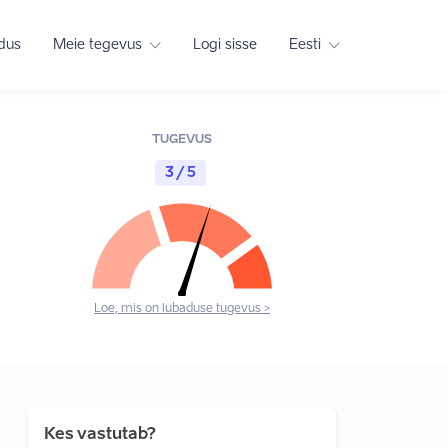
adus
Meie tegevus
Logi sisse
Eesti
TUGEVUS
3 / 5
Loe, mis on lubaduse tugevus >
Kes vastutab?