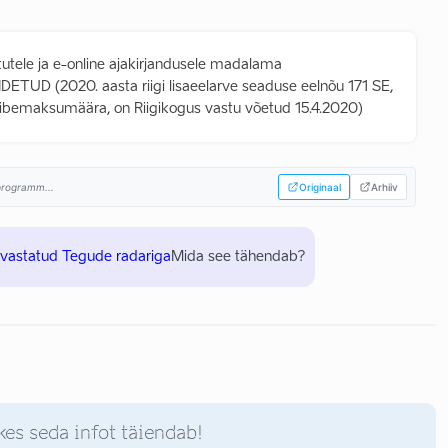
tutele ja e-online ajakirjandusele madalama
ETUD (2020. aasta riigi lisaeelarve seaduse eelnõu 171 SE,
äibemaksumäära, on Riigikogus vastu võetud 15.4.2020)
sprogramm...
Originaal
Arhiiv
uvastatud Tegude radariga
Mida see tähendab?
kes seda infot täiendab!