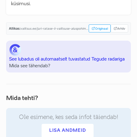
küsimusi.
Allikas:
valitsus.ee/juri-ratase-ii-valitsuse-aluspohimotted-aastaiks-2019-2023...
Originaal
Arhiiv
See lubadus oli automaatselt tuvastatud Tegude radariga
Mida see tähendab?
Mida tehti?
Ole esimene, kes seda infot täiendab!
LISA ANDMEID