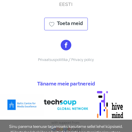
EESTI
Toeta meid
Privaatsuspoliitika / Privacy policy
Täname meie partnereid
Sinu parema teenuse tagamiseks kasutame sellel lehel küpsiseid.