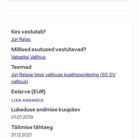
Kes vastutab?
Jüri Ratas
Millised asutused vastutavad?
Vabariigi Valitsus
Teemad
Jüri Ratase teise valitsuse koalitsioonileping (50. EV
valitsus)
Eelarve (EUR)
LISA ANDMEID
Lubaduse andmise kuupäev
01.01.2019
Täitmise tähtaeg
31.12.2021