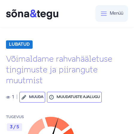
Menüü
LUBATUD
Võimaldame rahvahääletuse
tingimuste ja piirangute
muutmist
1
|
MUUDA
MUUDATUSTE AJALUGU
TUGEVUS
3 / 5