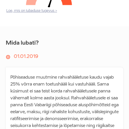
Loe, mis on lubaduse tugevus >
Mida lubati?
01.01.2019
Põhiseaduse muutmine rahvahääletuse kaudu vajab
25% võrra enam toetushääli kui vastuhääli. Sama
küsimust ei saa teist korda rahvahääletusele panna
vähemalt kolme aasta jooksul. Rahvahääletusele ei saa
panna Eesti Vabariigi põhiseaduse aluspõhimõtteid ega
eelarve, maksu, riigi rahaliste kohustuste, välislepingute
ratifitseerimise ja denonsseerimise, erakorralise
seisukorra kehtestamise ja lõpetamise ning riigikaitse