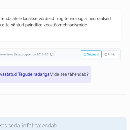
 arendajatele luuakse võrdsed ning tehnoloogia-neutraalsed
is ette nähtud paindlike koostöömehhanismide
atvormid/valitsusprogramm-2015-2019/...
Originaal
Arhiiv
uvastatud Tegude radariga
Mida see tähendab?
kes seda infot täiendab!