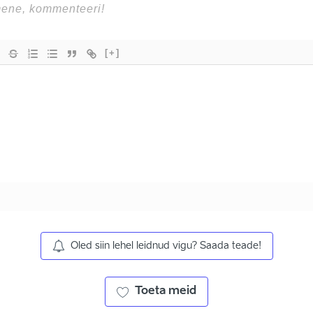
[+]
Oled siin lehel leidnud vigu? Saada teade!
Toeta meid