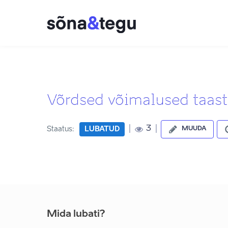
Võrdsed võimalused taast
|
|
3
Staatus:
LUBATUD
MUUDA
Mida lubati?