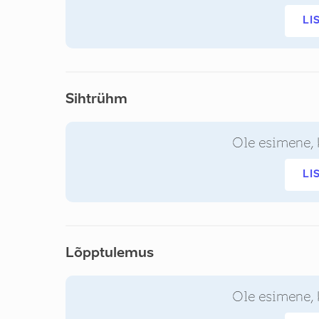
LI
Sihtrühm
Ole esimene, 
LI
Lõpptulemus
Ole esimene, 