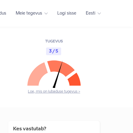
adus
Meie tegevus
Logi sisse
Eesti
TUGEVUS
3 / 5
Loe, mis on lubaduse tugevus >
Kes vastutab?