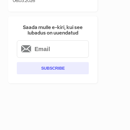
06.03.2026
Saada mulle e-kiri, kui see
lubadus on uuendatud
SUBSCRIBE