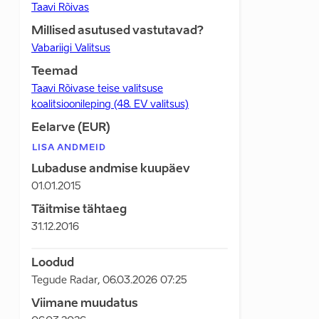
Taavi Rõivas
Millised asutused vastutavad?
Vabariigi Valitsus
Teemad
Taavi Rõivase teise valitsuse
koalitsioonileping (48. EV valitsus)
Eelarve (EUR)
LISA ANDMEID
Lubaduse andmise kuupäev
01.01.2015
Täitmise tähtaeg
31.12.2016
Loodud
Tegude Radar
,
06.03.2026 07:25
Viimane muudatus