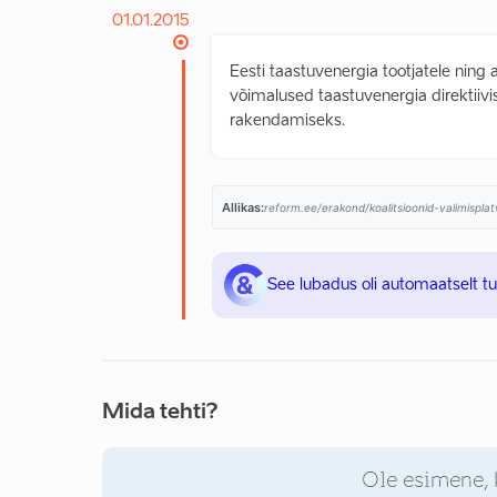
01.01.2015
Eesti taastuvenergia tootjatele ning
võimalused taastuvenergia direktiiv
rakendamiseks.
Allikas:
reform.ee/erakond/koalitsioonid-valimispl
See lubadus oli automaatselt t
Mida tehti?
Ole esimene, 