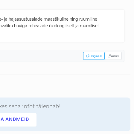
- ja hajaasustusalade maastikuline ning ruumiline
aliku huviga rohealade ökoloogiliselt ja ruumiliselt
.
Originaal
Arhiiv
kes seda infot täiendab!
SA ANDMEID