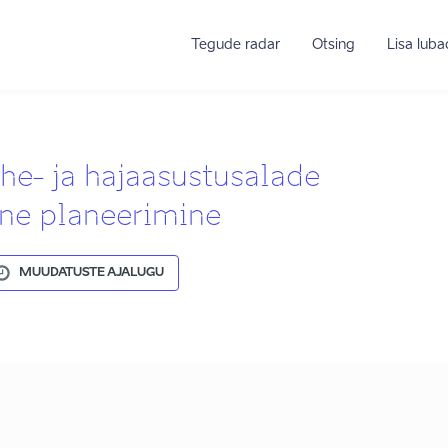
Tegude radar
Otsing
Lisa lub
he- ja hajaasustusalade
ine planeerimine
MUUDATUSTE AJALUGU