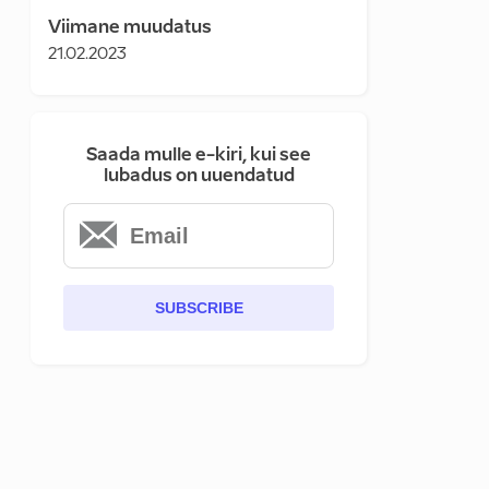
Viimane muudatus
21.02.2023
Saada mulle e-kiri, kui see
lubadus on uuendatud
SUBSCRIBE