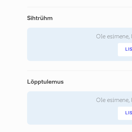
Sihtrühm
Ole esimene, 
LI
Lõpptulemus
Ole esimene, 
LI