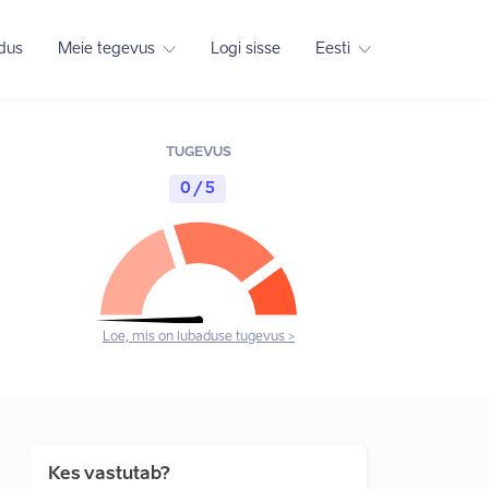
adus
Meie tegevus
Logi sisse
Eesti
TUGEVUS
0 / 5
Loe, mis on lubaduse tugevus >
Kes vastutab?