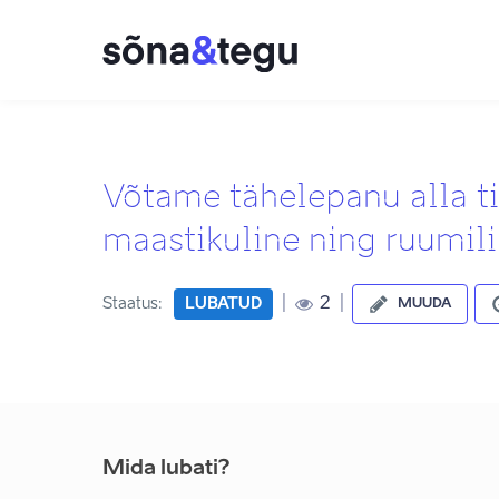
Võtame tähelepanu alla ti
maastikuline ning ruumil
|
|
2
Staatus:
LUBATUD
MUUDA
Mida lubati?