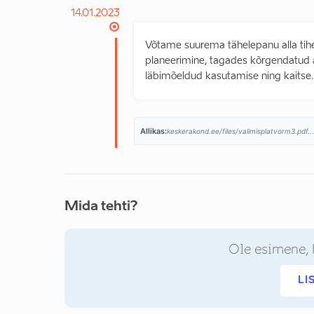
14.01.2023
Võtame suurema tähelepanu alla tihe
planeerimine, tagades kõrgendatud av
läbimõeldud kasutamise ning kaitse.
Allikas:
keskerakond.ee/files/valimisplatvorm3.pdf..
Mida tehti?
Ole esimene, 
LI