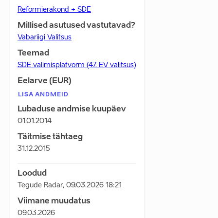
Reformierakond + SDE
Millised asutused vastutavad?
Vabariigi Valitsus
Teemad
SDE valimisplatvorm (47. EV valitsus)
Eelarve (EUR)
LISA ANDMEID
Lubaduse andmise kuupäev
01.01.2014
Täitmise tähtaeg
31.12.2015
Loodud
Tegude Radar
,
09.03.2026 18:21
Viimane muudatus
09.03.2026