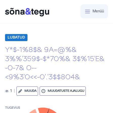
Menüü
LUBATUD
Y*$-1%8$& 9A=@%&
3%%'359$-$*70%& 3$%15'E&
-0-7& 0--
<9%3'0<<-0'.'3$$804&
1
|
MUUDA
MUUDATUSTE AJALUGU
TUGEVUS