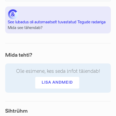
See lubadus oli automaatselt tuvastatud Tegude radariga
Mida see tähendab?
Mida tehti?
Ole esimene, kes seda infot täiendab!
LISA ANDMEID
Sihtrühm