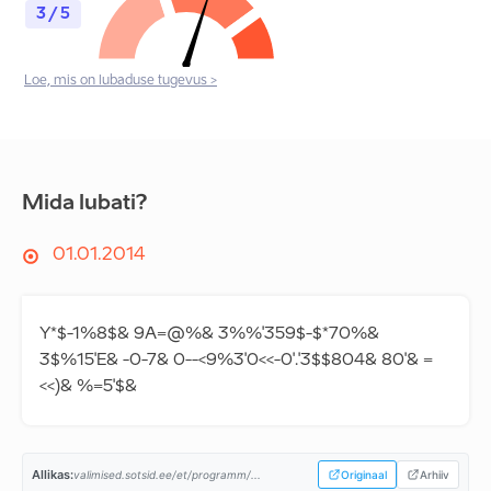
3 / 5
Loe, mis on lubaduse tugevus >
Mida lubati?
01.01.2014
Y*$-1%8$& 9A=@%& 3%%'359$-$*70%&
3$%15'E& -0-7& 0--<9%3'0<<-0'.'3$$804& 80'& =
<<)& %=5'$&
Allikas:
valimised.sotsid.ee/et/programm/...
Originaal
Arhiiv