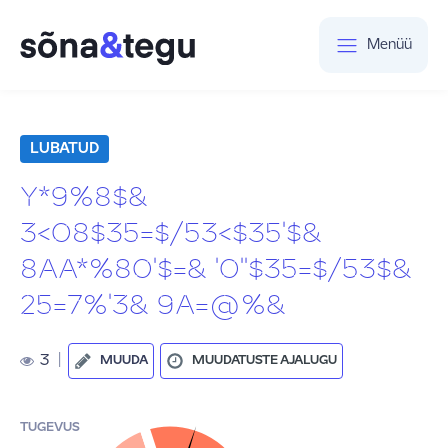
Menüü
LUBATUD
Y*9%8$&
3<08$35=$/53<$35'$&
8AA*%80'$=& '0''$35=$/53$&
25=7%'3& 9A=@%&
3
|
MUUDA
MUUDATUSTE AJALUGU
TUGEVUS