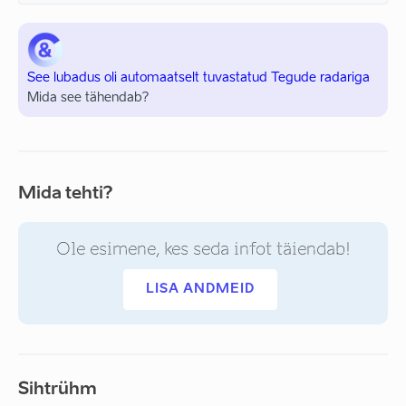
See lubadus oli automaatselt tuvastatud Tegude radariga
Mida see tähendab?
Mida tehti?
Ole esimene, kes seda infot täiendab!
LISA ANDMEID
Sihtrühm