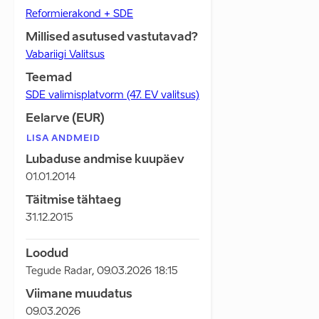
Reformierakond + SDE
Millised asutused vastutavad?
Vabariigi Valitsus
Teemad
SDE valimisplatvorm (47. EV valitsus)
Eelarve (EUR)
LISA ANDMEID
Lubaduse andmise kuupäev
01.01.2014
Täitmise tähtaeg
31.12.2015
Loodud
Tegude Radar
,
09.03.2026 18:15
Viimane muudatus
09.03.2026