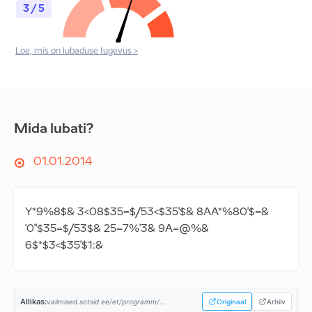
3 / 5
Loe, mis on lubaduse tugevus >
Mida lubati?
01.01.2014
Y*9%8$& 3<08$35=$/53<$35'$& 8AA*%80'$=&
'0''$35=$/53$& 25=7%'3& 9A=@%&
6$*$3<$35'$1:&
Allikas:
valimised.sotsid.ee/et/programm/...
Originaal
Arhiiv