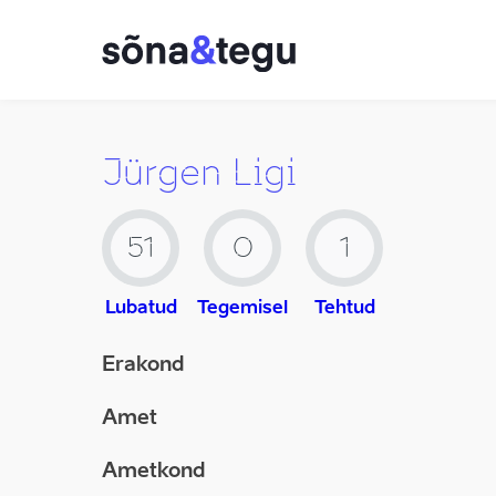
Jürgen Ligi
51
0
1
Lubatud
Tegemisel
Tehtud
Erakond
Amet
Ametkond