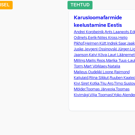
ISEL
TEHTUD
Karusloomafarmide
keelustamine Eestis
Andrei Korobeinik
,
Ants Laaneots
,
Ed
Odinets
,
Eerik-Niiles Kross
,
Heljo
Pikhof
,
Helmen Kütt
,
Indrek Saar
,
Jaak
Juske
,
Jevgeni Ossinovski
,
Jürgen Lig
Jaanson
,
Kalvi Kõva
,
Lauri Läänemet
Milling
,
Mailis Reps
,
Marika Tuus-Lau
Torm
,
Mart Võrklaev
,
Natalia
Malleus
,
Oudekki Loone
,
Raimond
Kaljulaid
,
Riina Sikkut
,
Ruuben Kaale
Kivi
,
Siret Kotka
,
Tiiu Aro
,
Timo Suslov
Mölder
,
Toomas Järveoja
,
Toomas
Kivimägi
,
Vilja Toomast
,
Yoko Alende