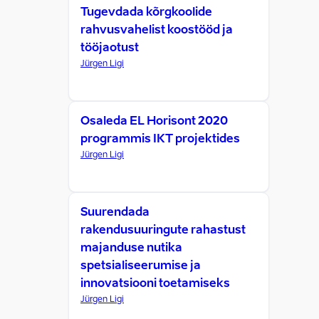
Tugevdada kõrgkoolide
rahvusvahelist koostööd ja
tööjaotust
Jürgen Ligi
Osaleda EL Horisont 2020
programmis IKT projektides
Jürgen Ligi
Suurendada
rakendusuuringute rahastust
majanduse nutika
spetsialiseerumise ja
innovatsiooni toetamiseks
Jürgen Ligi