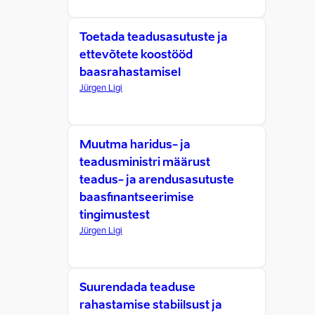
Toetada teadusasutuste ja
ettevõtete koostööd
baasrahastamisel
Jürgen Ligi
Muutma haridus- ja
teadusministri määrust
teadus- ja arendusasutuste
baasfinantseerimise
tingimustest
Jürgen Ligi
Suurendada teaduse
rahastamise stabiilsust ja