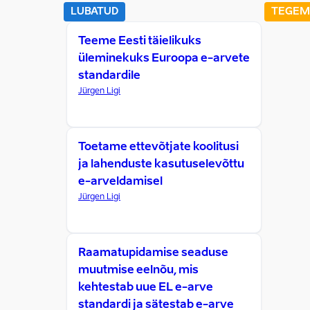
LUBATUD
TEGEM
Teeme Eesti täielikuks
üleminekuks Euroopa e-arvete
standardile
Jürgen Ligi
Toetame ettevõtjate koolitusi
ja lahenduste kasutuselevõttu
e-arveldamisel
Jürgen Ligi
Raamatupidamise seaduse
muutmise eelnõu, mis
kehtestab uue EL e-arve
standardi ja sätestab e-arve