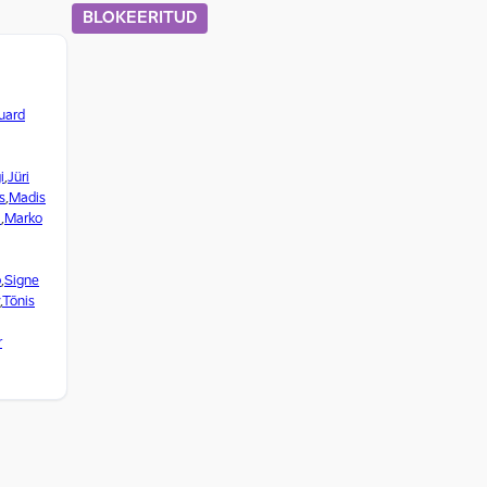
BLOKEERITUD
uard
i
,
Jüri
s
,
Madis
l
,
Marko
p
,
Signe
,
Tõnis
r