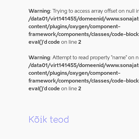
Warning
: Trying to access array offset on null i
/data01/virt141455/domeenid/www.sonajat
content/plugins/oxygen/component-
framework/components/classes/code-block.c
eval()'d code
on line
2
Warning
: Attempt to read property "name" on nu
/data01/virt141455/domeenid/www.sonajat
content/plugins/oxygen/component-
framework/components/classes/code-block.c
eval()'d code
on line
2
Kõik teod